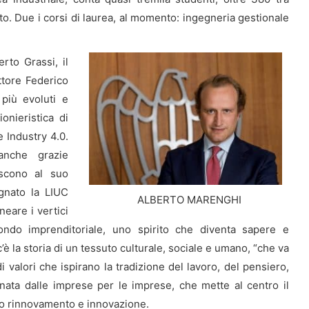
atto. Due i corsi di laurea, al momento: ingegneria gestionale
rto Grassi, il
ttore Federico
 più evoluti e
ionieristica di
 Industry 4.0.
anche grazie
iscono al suo
gnato la LIUC
ALBERTO MARENGHI
neare i vertici
mondo imprenditoriale, uno spirito che diventa sapere e
’è la storia di un tessuto culturale, sociale e umano, “che va
i valori che ispirano la tradizione del lavoro, del pensiero,
tà nata dalle imprese per le imprese, che mette al centro il
nuo rinnovamento e innovazione.