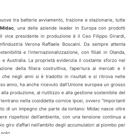
muove tra batterie avviamento, trazione e stazionarie, tutte
i
Midac
, una delle aziende leader in Europa con prodotti
il vice presidente in produzione è il Ceo Filippo Girardi,
nfindustria Verona Raffaele Boscaini. Da sempre attenta
tenibilità e l’internazionalizzazione, con filiali in Olanda,
 e Australia. La proprietà evidenzia il costante sforzo nel
one della filiera costruttiva, l’apertura ai mercati e il
che negli anni si è tradotto in risultati e si ritrova nelle
orso anno, ha anche ricevuto dall’Unione europea un grosso
alla produzione, al riutilizzo e alla gestione sostenibile del
he rientrano nella cosiddetta cornice Ipcei, ovvero “Importanti
tto di un impegno che parte da lontano: Midac nasce oltre
ssere rispettosi dell’ambiente, con una tensione continua a
 giro d’affari nell’ambito degli accumulatori al piombo per
 solo.