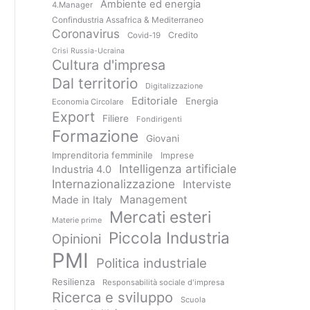
Ambiente ed energia
4.Manager
Confindustria Assafrica & Mediterraneo
Coronavirus
Credito
Covid-19
Crisi Russia-Ucraina
Cultura d'impresa
Dal territorio
Digitalizzazione
Editoriale
Energia
Economia Circolare
Export
Filiere
Fondirigenti
Formazione
Giovani
Imprenditoria femminile
Imprese
Intelligenza artificiale
Industria 4.0
Internazionalizzazione
Interviste
Management
Made in Italy
Mercati esteri
Materie prime
Piccola Industria
Opinioni
PMI
Politica industriale
Resilienza
Responsabilità sociale d'impresa
Ricerca e sviluppo
Scuola