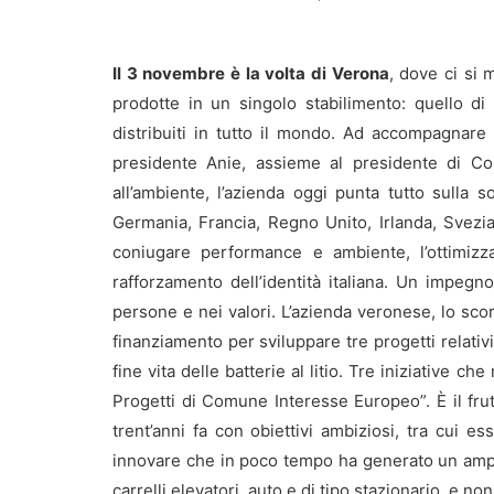
Il 3 novembre è la volta di Verona
, dove ci si 
prodotte in un singolo stabilimento: quello d
distribuiti in tutto il mondo. Ad accompagnare 
presidente Anie, assieme al presidente di Co
all’ambiente, l’azienda oggi punta tutto sulla sos
Germania, Francia, Regno Unito, Irlanda, Svezia
coniugare performance e ambiente, l’ottimizzazi
rafforzamento dell’identità italiana. Un impegno 
persone e nei valori. L’azienda veronese, lo sc
finanziamento per sviluppare tre progetti relativi 
fine vita delle batterie al litio. Tre iniziative c
Progetti di Comune Interesse Europeo”. È il fru
trent’anni fa con obiettivi ambiziosi, tra cui e
innovare che in poco tempo ha generato un ampio
carrelli elevatori, auto e di tipo stazionario, e non