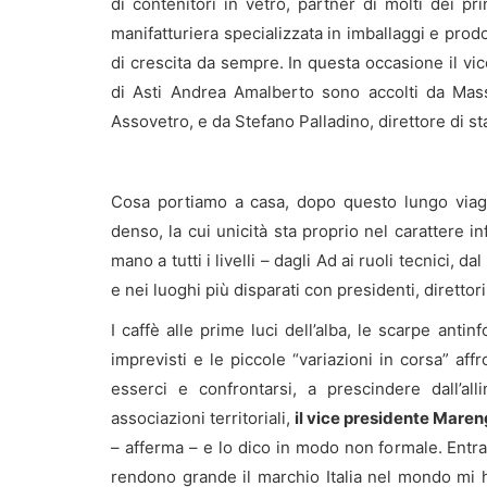
di contenitori in vetro, partner di molti dei p
manifatturiera specializzata in imballaggi e prodo
di crescita da sempre. In questa occasione il vic
di Asti Andrea Amalberto sono accolti da Mass
Assovetro, e da Stefano Palladino, direttore di st
Cosa portiamo a casa, dopo questo lungo viagg
denso, la cui unicità sta proprio nel carattere in
mano a tutti i livelli – dagli Ad ai ruoli tecnici,
e nei luoghi più disparati con presidenti, direttori
I caffè alle prime luci dell’alba, le scarpe antin
imprevisti e le piccole “variazioni in corsa” affr
esserci e confrontarsi, a prescindere dall’a
associazioni territoriali,
il vice presidente Maren
– afferma – e lo dico in modo non formale. Entr
rendono grande il marchio Italia nel mondo mi 