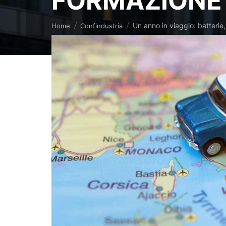
FORMAZIONE
Tu sei qui:
Un anno in viaggio: batterie
Home
Confindustria