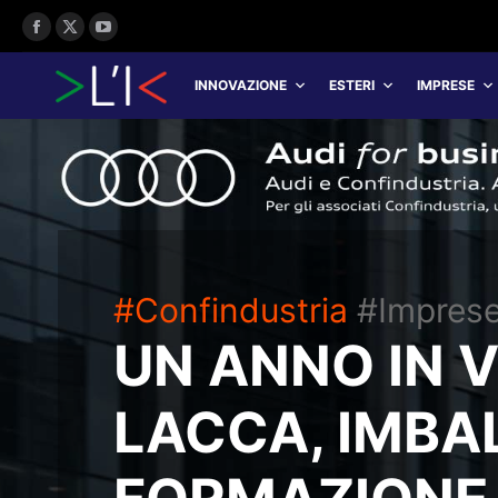
Facebook
X
YouTube
page
page
page
INNOVAZIONE
ESTERI
IMPRESE
opens
opens
opens
in
in
in
new
new
new
window
window
window
#Confindustria
#Impres
UN ANNO IN V
LACCA, IMBA