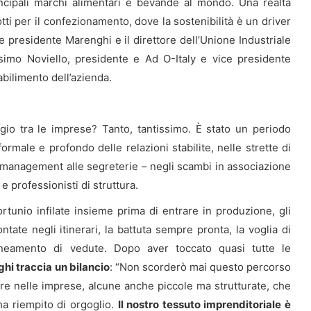
rincipali marchi alimentari e bevande al mondo. Una realtà
tti per il confezionamento, dove la sostenibilità è un driver
e presidente Marenghi e il direttore dell’Unione Industriale
imo Noviello, presidente e Ad O-Italy e vice presidente
abilimento dell’azienda.
io tra le imprese? Tanto, tantissimo. È stato un periodo
formale e profondo delle relazioni stabilite, nelle strette di
 dal management alle segreterie – negli scambi in associazione
 e professionisti di struttura.
fortunio infilate insieme prima di entrare in produzione, gli
ontate negli itinerari, la battuta sempre pronta, la voglia di
llineamento di vedute. Dopo aver toccato quasi tutte le
ghi traccia un bilancio
: “Non scorderò mai questo percorso
are nelle imprese, alcune anche piccole ma strutturate, che
ha riempito di orgoglio.
Il nostro tessuto imprenditoriale è