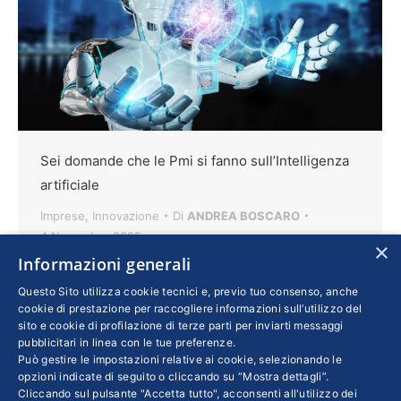
Sei domande che le Pmi si fanno sull’Intelligenza
artificiale
Imprese
,
Innovazione
Di
ANDREA BOSCARO
4 Novembre 2025
×
Informazioni generali
L’ingresso dell’IA nei processi aziendali offre
l’opportunità di fare di più, meglio e più
Questo Sito utilizza cookie tecnici e, previo tuo consenso, anche
cookie di prestazione per raccogliere informazioni sull’utilizzo del
velocemente quello che si faceva prima. Al
sito e cookie di profilazione di terze parti per inviarti messaggi
tempo stesso occorre non perdere di vista
pubblicitari in linea con le tue preferenze.
Può gestire le impostazioni relative ai cookie, selezionando le
alcune questioni importanti, che abbiamo
opzioni indicate di seguito o cliccando su “Mostra dettagli”.
voluto raccogliere in una sintetica panoramica.
Cliccando sul pulsante "Accetta tutto", acconsenti all'utilizzo dei