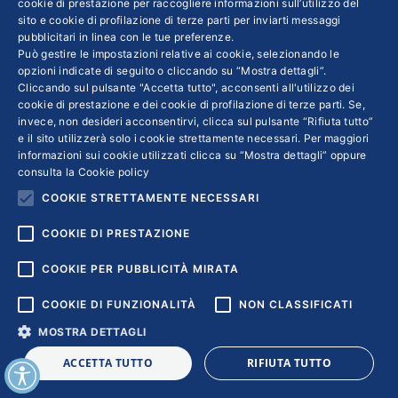
cookie di prestazione per raccogliere informazioni sull’utilizzo del
sito e cookie di profilazione di terze parti per inviarti messaggi
pubblicitari in linea con le tue preferenze.
Può gestire le impostazioni relative ai cookie, selezionando le
Copyright © 2018 | Confindustria Servizi S.p.a. Partita iva
opzioni indicate di seguito o cliccando su “Mostra dettagli”.
01007261009
Cliccando sul pulsante "Accetta tutto", acconsenti all'utilizzo dei
cookie di prestazione e dei cookie di profilazione di terze parti. Se,
invece, non desideri acconsentirvi, clicca sul pulsante “Rifiuta tutto”
e il sito utilizzerà solo i cookie strettamente necessari. Per maggiori
informazioni sui cookie utilizzati clicca su “Mostra dettagli” oppure
consulta la
Cookie policy
COOKIE STRETTAMENTE NECESSARI
COOKIE DI PRESTAZIONE
COOKIE PER PUBBLICITÀ MIRATA
COOKIE DI FUNZIONALITÀ
NON CLASSIFICATI
MOSTRA DETTAGLI
ACCETTA TUTTO
RIFIUTA TUTTO