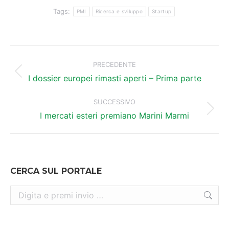
Tags:
PMI
Ricerca e sviluppo
Startup
Naviga
tra
PRECEDENTE
Post
i
I dossier europei rimasti aperti – Prima parte
precedente:
post
SUCCESSIVO
Prossimo
I mercati esteri premiano Marini Marmi
post:
CERCA SUL PORTALE
Cerca: