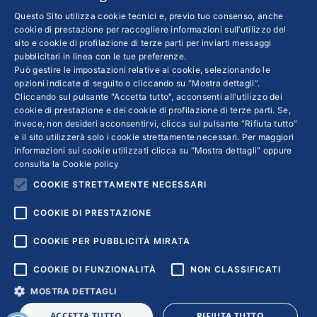
INFO LEGALI
Questo Sito utilizza cookie tecnici e, previo tuo consenso, anche
cookie di prestazione per raccogliere informazioni sull’utilizzo del
sito e cookie di profilazione di terze parti per inviarti messaggi
Colophon editoriali
pubblicitari in linea con le tue preferenze.
Disclaimer
Può gestire le impostazioni relative ai cookie, selezionando le
Privacy
opzioni indicate di seguito o cliccando su “Mostra dettagli”.
Cliccando sul pulsante "Accetta tutto", acconsenti all'utilizzo dei
Coordinate Bancarie
cookie di prestazione e dei cookie di profilazione di terze parti. Se,
invece, non desideri acconsentirvi, clicca sul pulsante “Rifiuta tutto”
e il sito utilizzerà solo i cookie strettamente necessari. Per maggiori
informazioni sui cookie utilizzati clicca su “Mostra dettagli” oppure
consulta la
Cookie policy
COOKIE STRETTAMENTE NECESSARI
COOKIE DI PRESTAZIONE
COOKIE PER PUBBLICITÀ MIRATA
COOKIE DI FUNZIONALITÀ
NON CLASSIFICATI
MOSTRA DETTAGLI
Copyright © 2018 | Confindustria Servizi S.p.a. Partita iva
ACCETTA TUTTO
RIFIUTA TUTTO