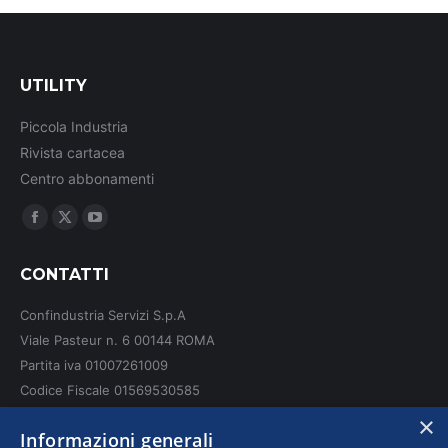
UTILITY
Piccola Industria
Rivista cartacea
Centro abbonamenti
Ci puoi trovare su:
Facebook
X
YouTube
page
page
page
CONTATTI
opens
opens
opens
in
in
in
Confindustria Servizi S.p.A
new
new
new
Viale Pasteur n. 6 00144 ROMA
window
window
window
Partita iva 01007261009
Codice Fiscale 01569530585
N. REA: RM - 6655
×
Informazioni generali