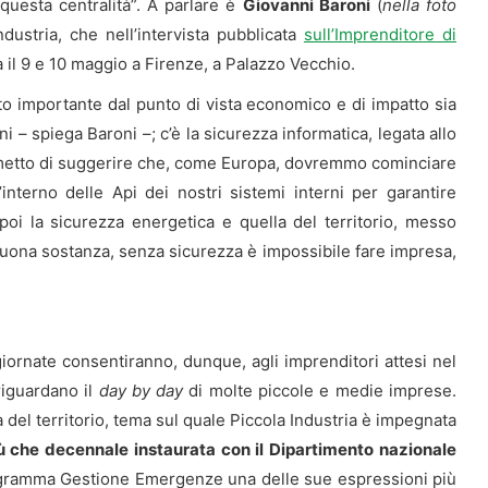
uesta centralità”. A parlare è
Giovanni Baroni
(
nella foto
ndustria, che nell’intervista pubblicata
sull’Imprenditore di
à il 9 e 10 maggio a Firenze, a Palazzo Vecchio.
olto importante dal punto di vista economico e di impatto sia
rni – spiega Baroni –; c’è la sicurezza informatica, legata allo
permetto di suggerire che, come Europa, dovremmo cominciare
’interno delle Api dei nostri sistemi interni per garantire
 poi la sicurezza energetica e quella del territorio, messo
 buona sostanza, senza sicurezza è impossibile fare impresa,
iornate consentiranno, dunque, agli imprenditori attesi nel
riguardano il
day by day
di molte piccole e medie imprese.
a del territorio, tema sul quale Piccola Industria è impegnata
iù che decennale instaurata con il Dipartimento nazionale
ogramma Gestione Emergenze una delle sue espressioni più