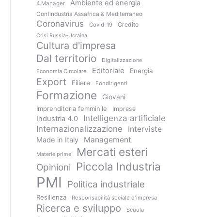
Ambiente ed energia
4.Manager
Confindustria Assafrica & Mediterraneo
Coronavirus
Credito
Covid-19
Crisi Russia-Ucraina
Cultura d'impresa
Dal territorio
Digitalizzazione
Editoriale
Energia
Economia Circolare
Export
Filiere
Fondirigenti
Formazione
Giovani
Imprenditoria femminile
Imprese
Intelligenza artificiale
Industria 4.0
Internazionalizzazione
Interviste
Management
Made in Italy
Mercati esteri
Materie prime
Piccola Industria
Opinioni
PMI
Politica industriale
Resilienza
Responsabilità sociale d'impresa
Ricerca e sviluppo
Scuola