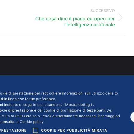
SUCCESSIVO
Che cosa dice il piano europeo per
Prossimo
l’Intelligenza artificiale
post:
ATTI
INFO LEGALI
ustria Servizi S.p.A
Colophon editoriali
kie di prestazione per raccogliere informazioni sull’utilizzo del sito
asteur n. 6 00144 ROMA
Disclaimer
ri in linea con le tue preferenze.
ni indicate di seguito o cliccando su “Mostra dettagli”.
 iva 01007261009
Privacy
kie di prestazione e dei cookie di profilazione di terze parti. Se,
Fiscale 01569530585
Coordinate Bancarie
 e il sito utilizzerà solo i cookie strettamente necessari. Per maggiori
 RM - 6655
consulta la
Cookie policy
 PRESTAZIONE
COOKIE PER PUBBLICITÀ MIRATA