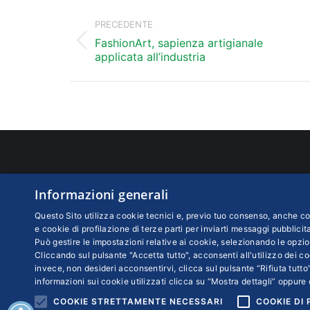
Naviga
tra
PRECEDENTE
i
FashionArt, sapienza artigianale
Post
applicata all’industria
precedente:
post
UTILITY
CONT
Informazioni generali
Piccola Industria
Confind
Questo Sito utilizza cookie tecnici e, previo tuo consenso, anche coo
Viale P
Rivista cartacea
e cookie di profilazione di terze parti per inviarti messaggi pubblicita
Può gestire le impostazioni relative ai cookie, selezionando le opzio
Partita
Centro abbonamenti
Cliccando sul pulsante "Accetta tutto", acconsenti all'utilizzo dei coo
Codice 
Ci puoi trovare su:
invece, non desideri acconsentirvi, clicca sul pulsante “Rifiuta tutto”
N. REA:
Facebook
X
YouTube
informazioni sui cookie utilizzati clicca su “Mostra dettagli” oppure 
page
page
page
COOKIE STRETTAMENTE NECESSARI
COOKIE DI