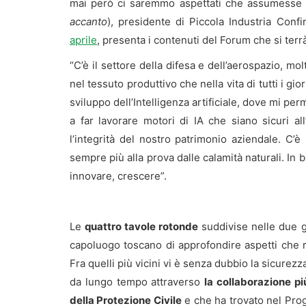
mai però ci saremmo aspettati che assumesse q
accanto
), presidente di Piccola Industria Confi
aprile
, presenta i contenuti del Forum che si terr
“C’è il settore della difesa e dell’aerospazio, m
nel tessuto produttivo che nella vita di tutti i gio
sviluppo dell’Intelligenza artificiale, dove mi 
a far lavorare motori di IA che siano sicuri all
l’integrità del nostro patrimonio aziendale. C’è
sempre più alla prova dalle calamità naturali. In
innovare, crescere”.
Le
quattro tavole rotonde
suddivise nelle due g
capoluogo toscano di approfondire aspetti che 
Fra quelli più vicini vi è senza dubbio la sicurezz
da lungo tempo attraverso
la collaborazione p
della Protezione Civile
e che ha trovato nel Pr