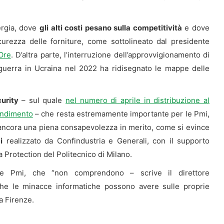
ergia, dove
gli alti costi pesano sulla competitività
e dove
curezza delle forniture, come sottolineato dal presidente
4Ore
. D’altra parte, l’interruzione dell’approvvigionamento di
 guerra in Ucraina nel 2022 ha ridisegnato le mappe delle
urity
– sul quale
nel numero di aprile in distribuzione al
ondimento
– che resta estremamente importante per le Pmi,
 ancora una piena consapevolezza in merito, come si evince
i
realizzato da Confindustria e Generali, con il supporto
a Protection del Politecnico di Milano.
lle Pmi, che “non comprendono – scrive il direttore
 che le minacce informatiche possono avere sulle proprie
a Firenze.