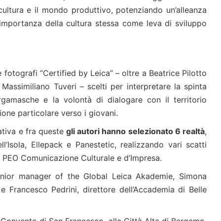
 cultura e il mondo produttivo, potenziando un’alleanza
l’importanza della cultura stessa come leva di sviluppo
fotografi “Certified by Leica” – oltre a Beatrice Pilotto
assimiliano Tuveri – scelti per interpretare la spinta
bergamasche e la volontà di dialogare con il territorio
ione particolare verso i giovani.
ativa e fra queste
gli autori hanno selezionato 6 realtà
,
l’Isola, Ellepack e Panestetic, realizzando vari scatti
da PEO Comunicazione Culturale e d’Impresa.
enior manager of the Global Leica Akademie, Simona
e Francesco Pedrini, direttore dell’Accademia di Belle
il Convento di San Francesco, alla Città Alta di Bergamo,