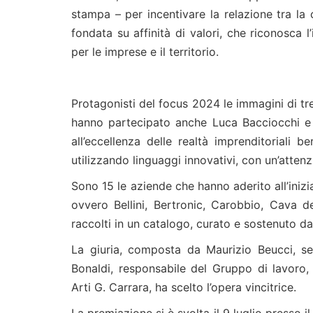
stampa – per incentivare la relazione tra la
fondata su affinità di valori, che riconosca 
per le imprese e il territorio.
Protagonisti del focus 2024 le immagini di tre 
hanno partecipato anche Luca Bacciocchi e M
all’eccellenza delle realtà imprenditoriali 
utilizzando linguaggi innovativi, con un’attenz
Sono 15 le aziende che hanno aderito all’inizi
ovvero Bellini, Bertronic, Carobbio, Cava del
raccolti in un catalogo, curato e sostenuto 
La giuria, composta da Maurizio Beucci, s
Bonaldi, responsabile del Gruppo di lavoro, 
Arti G. Carrara, ha scelto l’opera vincitrice.
La premiazione si è svolta il 9 luglio presso 