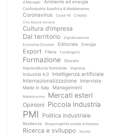
Ambiente ed energia
4.Manager
Confindustria Assafrica & Mediterraneo
Coronavirus
Credito
Covid-19
Crisi Russia-Ucraina
Cultura d'impresa
Dal territorio
Digitalizzazione
Editoriale
Energia
Economia Circolare
Export
Filiere
Fondirigenti
Formazione
Giovani
Imprenditoria femminile
Imprese
Intelligenza artificiale
Industria 4.0
Internazionalizzazione
Interviste
Management
Made in Italy
Mercati esteri
Materie prime
Piccola Industria
Opinioni
PMI
Politica industriale
Resilienza
Responsabilità sociale d'impresa
Ricerca e sviluppo
Scuola