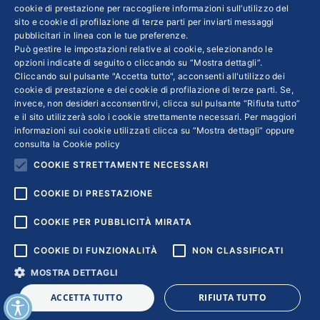
cookie di prestazione per raccogliere informazioni sull’utilizzo del
sito e cookie di profilazione di terze parti per inviarti messaggi
Colophon editoriali
pubblicitari in linea con le tue preferenze.
Disclaimer
Può gestire le impostazioni relative ai cookie, selezionando le
Privacy
opzioni indicate di seguito o cliccando su “Mostra dettagli”.
Cliccando sul pulsante "Accetta tutto", acconsenti all'utilizzo dei
Coordinate Bancarie
cookie di prestazione e dei cookie di profilazione di terze parti. Se,
invece, non desideri acconsentirvi, clicca sul pulsante “Rifiuta tutto”
e il sito utilizzerà solo i cookie strettamente necessari. Per maggiori
informazioni sui cookie utilizzati clicca su “Mostra dettagli” oppure
consulta la
Cookie policy
COOKIE STRETTAMENTE NECESSARI
COOKIE DI PRESTAZIONE
COOKIE PER PUBBLICITÀ MIRATA
COOKIE DI FUNZIONALITÀ
NON CLASSIFICATI
MOSTRA DETTAGLI
Copyright © 2018 | Confindustria Servizi S.p.a. Partita iva
ACCETTA TUTTO
RIFIUTA TUTTO
01007261009