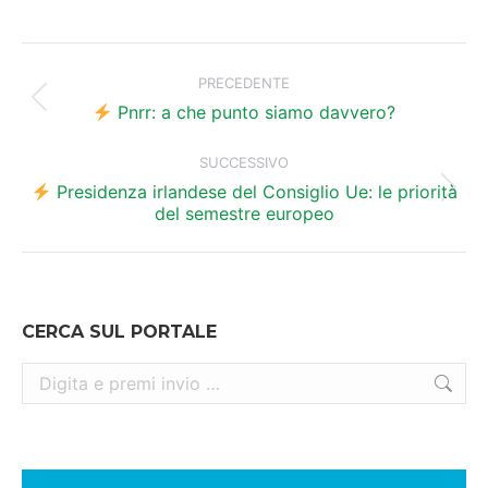
Naviga
tra
PRECEDENTE
Post
i
Pnrr: a che punto siamo davvero?
precedente:
post
SUCCESSIVO
Presidenza irlandese del Consiglio Ue: le priorità
Prossimo
del semestre europeo
post:
CERCA SUL PORTALE
Cerca: