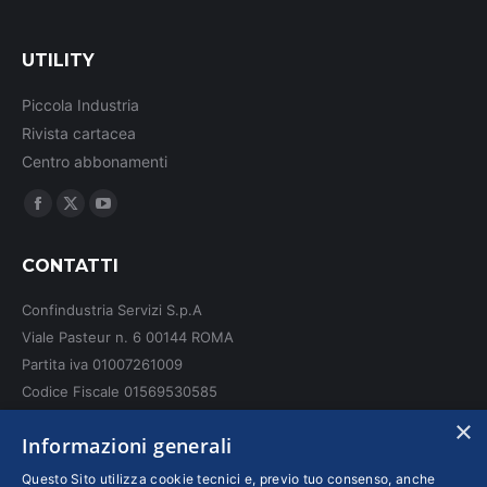
UTILITY
Piccola Industria
Rivista cartacea
Centro abbonamenti
Ci puoi trovare su:
Facebook
X
YouTube
page
page
page
CONTATTI
opens
opens
opens
in
in
in
Confindustria Servizi S.p.A
new
new
new
Viale Pasteur n. 6 00144 ROMA
window
window
window
Partita iva 01007261009
Codice Fiscale 01569530585
N. REA: RM - 6655
×
Informazioni generali
INFO LEGALI
Questo Sito utilizza cookie tecnici e, previo tuo consenso, anche