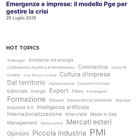
Emergenze e imprese: il modello Pge per
gestire la crisi
29 Luglio 2026
HOT TOPICS
Ambiente ed energia
4.Manager
Coronavirus
Confindustria Assafrica & Mediterraneo
Covid-19
Cultura d'impresa
Credito
Crisi Russia-Ucraina
Dal territorio
Digitalizzazione
Economia Circolare
Export
Editoriale
Energia
Filiere
Fondirigenti
Formazione
Giovani
Imprenditoria femminile
Imprese
Intelligenza artificiale
Industria 4.0
Internazionalizzazione
Interviste
Made in Italy
Mercati esteri
Management
Materie prime
PMI
Piccola Industria
Opinioni