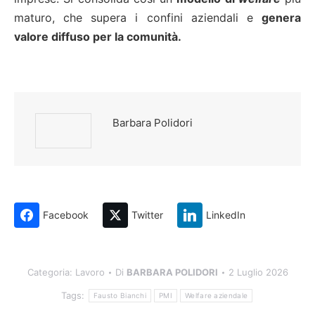
maturo, che supera i confini aziendali e
genera
valore diffuso per la comunità.
Barbara Polidori
Facebook
Twitter
LinkedIn
Categoria:
Lavoro
Di
BARBARA POLIDORI
2 Luglio 2026
Tags:
Fausto Bianchi
PMI
Welfare aziendale