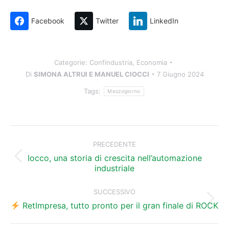
Facebook
Twitter
LinkedIn
Categorie:
Confindustria
,
Economia
Di
SIMONA ALTRUI E MANUEL CIOCCI
7 Giugno 2024
Tags:
Mezzogiorno
Naviga
tra
PRECEDENTE
i
Iocco, una storia di crescita nell’automazione
Post
industriale
precedente:
post
SUCCESSIVO
Prossimo
RetImpresa, tutto pronto per il gran finale di ROCK
post: