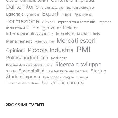
Credito
Crisi Russia-Ucraina
Dal territorio
Digitalizzazione
Economia Circolare
Export
Editoriale
Energia
Filiere
Fondirigenti
Formazione
Giovani
Imprenditoria femminile
Imprese
Intelligenza artificiale
Industria 4.0
Internazionalizzazione
Interviste
Made in Italy
Mercati esteri
Management
Materie prime
PMI
Piccola Industria
Opinioni
Politica industriale
Resilienza
Ricerca e sviluppo
Responsabilità sociale d'impresa
Sostenibilità
Startup
Sostenibilità ambientale
Scuola
Storie d'impresa
Transizione ecologica
Turismo
Unione europea
Ue
Turismo e beni culturali
PROSSIMI EVENTI