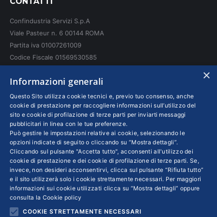
CONTATTI
opens
opens
opens
in
in
in
Confindustria Servizi S.p.A
new
new
new
Viale Pasteur n. 6 00144 ROMA
window
window
window
Partita iva 01007261009
Codice Fiscale 01569530585
N. REA: RM - 6655
×
Informazioni generali
INFO LEGALI
Questo Sito utilizza cookie tecnici e, previo tuo consenso, anche
cookie di prestazione per raccogliere informazioni sull’utilizzo del
sito e cookie di profilazione di terze parti per inviarti messaggi
Colophon editoriali
pubblicitari in linea con le tue preferenze.
Disclaimer
Può gestire le impostazioni relative ai cookie, selezionando le
Privacy
opzioni indicate di seguito o cliccando su “Mostra dettagli”.
Cliccando sul pulsante "Accetta tutto", acconsenti all'utilizzo dei
Coordinate Bancarie
cookie di prestazione e dei cookie di profilazione di terze parti. Se,
invece, non desideri acconsentirvi, clicca sul pulsante “Rifiuta tutto”
e il sito utilizzerà solo i cookie strettamente necessari. Per maggiori
informazioni sui cookie utilizzati clicca su “Mostra dettagli” oppure
consulta la
Cookie policy
COOKIE STRETTAMENTE NECESSARI