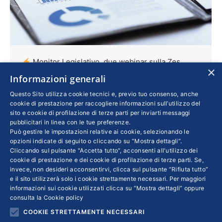
Monitor Legislativo, due webinar sulla Zes
×
Unica Mezzogiorno
Informazioni generali
Confindustria
,
Economia
Questo Sito utilizza cookie tecnici e, previo tuo consenso, anche
cookie di prestazione per raccogliere informazioni sull’utilizzo del
Di
SIMONA ALTRUI E MANUEL CIOCCI
7 Giugno 2024
sito e cookie di profilazione di terze parti per inviarti messaggi
Appuntamento l’11 e il 27 giugno con i due
pubblicitari in linea con le tue preferenze.
Può gestire le impostazioni relative ai cookie, selezionando le
incontri online organizzati dalle Aree Politiche
opzioni indicate di seguito o cliccando su “Mostra dettagli”.
fiscali e Affari legislativi e regionali, Diritto
Cliccando sul pulsante "Accetta tutto", acconsenti all'utilizzo dei
cookie di prestazione e dei cookie di profilazione di terze parti. Se,
d’impresa di Confindustria. Fra gli aspetti che
invece, non desideri acconsentirvi, clicca sul pulsante “Rifiuta tutto”
verranno esaminati, il funzionamento del
e il sito utilizzerà solo i cookie strettamente necessari. Per maggiori
credito d’imposta, nonché i limiti e le
informazioni sui cookie utilizzati clicca su “Mostra dettagli” oppure
consulta la
Cookie policy
condizioni della misura nell’ambito della
COOKIE STRETTAMENTE NECESSARI
disciplina comunitaria sugli aiuti di Stato