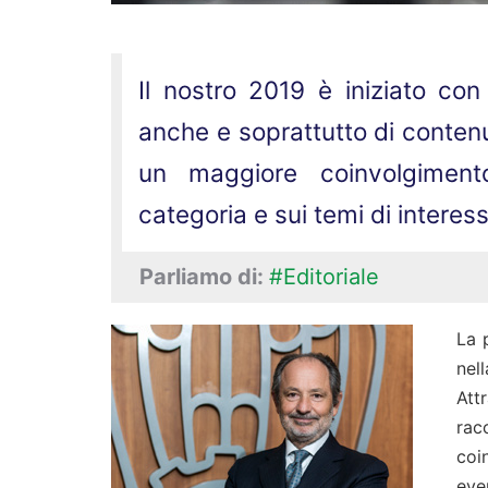
Il nostro 2019 è iniziato con
anche e soprattutto di conten
un maggiore coinvolgimento 
categoria e sui temi di interes
Parliamo di:
#Editoriale
La 
nel
Att
rac
coi
eve