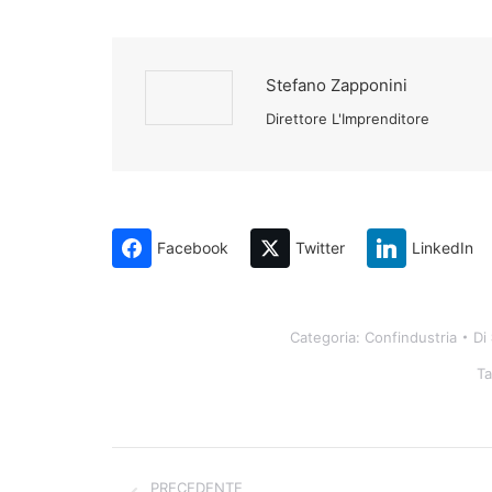
Stefano Zapponini
Direttore L'Imprenditore
Facebook
Twitter
LinkedIn
Categoria:
Confindustria
Di
T
Naviga
tra
PRECEDENTE