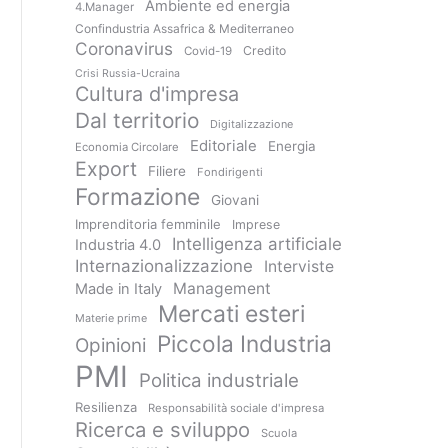
Ambiente ed energia
4.Manager
Confindustria Assafrica & Mediterraneo
Coronavirus
Credito
Covid-19
Crisi Russia-Ucraina
Cultura d'impresa
Dal territorio
Digitalizzazione
Editoriale
Energia
Economia Circolare
Export
Filiere
Fondirigenti
Formazione
Giovani
Imprenditoria femminile
Imprese
Intelligenza artificiale
Industria 4.0
Internazionalizzazione
Interviste
Management
Made in Italy
Mercati esteri
Materie prime
Piccola Industria
Opinioni
PMI
Politica industriale
Resilienza
Responsabilità sociale d'impresa
Ricerca e sviluppo
Scuola