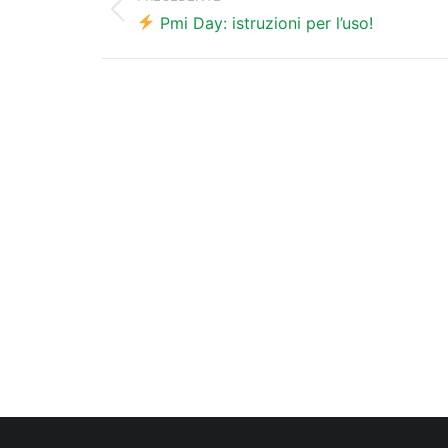
Post
i
Pmi Day: istruzioni per l’uso!
precedente:
post