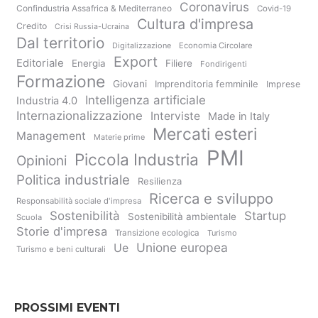
Coronavirus
Confindustria Assafrica & Mediterraneo
Covid-19
Cultura d'impresa
Credito
Crisi Russia-Ucraina
Dal territorio
Digitalizzazione
Economia Circolare
Export
Editoriale
Energia
Filiere
Fondirigenti
Formazione
Giovani
Imprenditoria femminile
Imprese
Intelligenza artificiale
Industria 4.0
Internazionalizzazione
Interviste
Made in Italy
Mercati esteri
Management
Materie prime
PMI
Piccola Industria
Opinioni
Politica industriale
Resilienza
Ricerca e sviluppo
Responsabilità sociale d'impresa
Sostenibilità
Startup
Sostenibilità ambientale
Scuola
Storie d'impresa
Transizione ecologica
Turismo
Unione europea
Ue
Turismo e beni culturali
PROSSIMI EVENTI