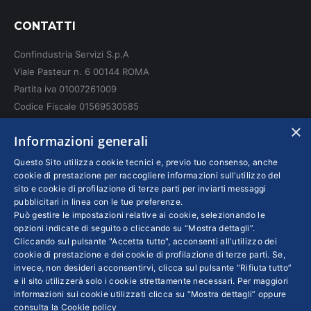
page
page
page
CONTATTI
opens
opens
opens
in
in
in
Confindustria Servizi S.p.A
new
new
new
Viale Pasteur n. 6 00144 ROMA
window
window
window
Partita iva 01007261009
Codice Fiscale 01569530585
N. REA: RM - 6655
×
Informazioni generali
INFO LEGALI
Questo Sito utilizza cookie tecnici e, previo tuo consenso, anche
cookie di prestazione per raccogliere informazioni sull’utilizzo del
sito e cookie di profilazione di terze parti per inviarti messaggi
Colophon editoriali
pubblicitari in linea con le tue preferenze.
Disclaimer
Può gestire le impostazioni relative ai cookie, selezionando le
Privacy
opzioni indicate di seguito o cliccando su “Mostra dettagli”.
Cliccando sul pulsante "Accetta tutto", acconsenti all'utilizzo dei
Coordinate Bancarie
cookie di prestazione e dei cookie di profilazione di terze parti. Se,
invece, non desideri acconsentirvi, clicca sul pulsante “Rifiuta tutto”
e il sito utilizzerà solo i cookie strettamente necessari. Per maggiori
informazioni sui cookie utilizzati clicca su “Mostra dettagli” oppure
consulta la
Cookie policy