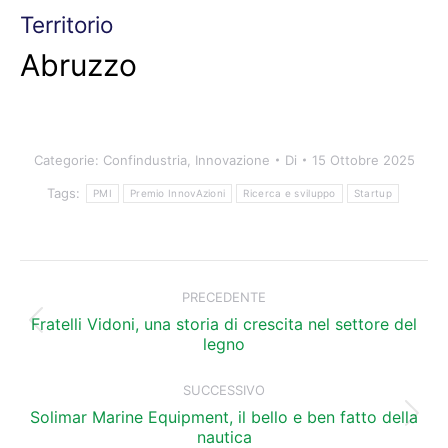
Territorio
Abruzzo
Categorie:
Confindustria
,
Innovazione
Di
15 Ottobre 2025
Tags:
PMI
Premio InnovAzioni
Ricerca e sviluppo
Startup
Naviga
tra
PRECEDENTE
i
Fratelli Vidoni, una storia di crescita nel settore del
Post
legno
precedente:
post
SUCCESSIVO
Solimar Marine Equipment, il bello e ben fatto della
Prossimo
nautica
post: