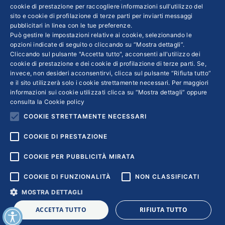
cookie di prestazione per raccogliere informazioni sull’utilizzo del
conclusiva della manifestazione promossa da
sito e cookie di profilazione di terze parti per inviarti messaggi
Confindustria Abruzzo Medio Adriatico e
pubblicitari in linea con le tue preferenze.
Può gestire le impostazioni relative ai cookie, selezionando le
finalizzata a diffondere l’innovazione. Sul
opzioni indicate di seguito o cliccando su “Mostra dettagli”.
palco dell’Aurum di Pescara saliranno Pmi,
Cliccando sul pulsante "Accetta tutto", acconsenti all'utilizzo dei
cookie di prestazione e dei cookie di profilazione di terze parti. Se,
startup e spinoff universitari. Negli stessi
invece, non desideri acconsentirvi, clicca sul pulsante “Rifiuta tutto”
giorni si terrà l’Innovation Hackathon, la gara
e il sito utilizzerà solo i cookie strettamente necessari. Per maggiori
di idee rivolta agli studenti di tutti gli atenei e
informazioni sui cookie utilizzati clicca su “Mostra dettagli” oppure
consulta la
Cookie policy
dedicata quest’anno all’Intelligenza artificiale.
COOKIE STRETTAMENTE NECESSARI
Iscrizioni entro il 6 novembre
COOKIE DI PRESTAZIONE
COOKIE PER PUBBLICITÀ MIRATA
COOKIE DI FUNZIONALITÀ
NON CLASSIFICATI
MOSTRA DETTAGLI
Copyright © 2018 | Confindustria Servizi S.p.a. Partita iva
ACCETTA TUTTO
RIFIUTA TUTTO
01007261009