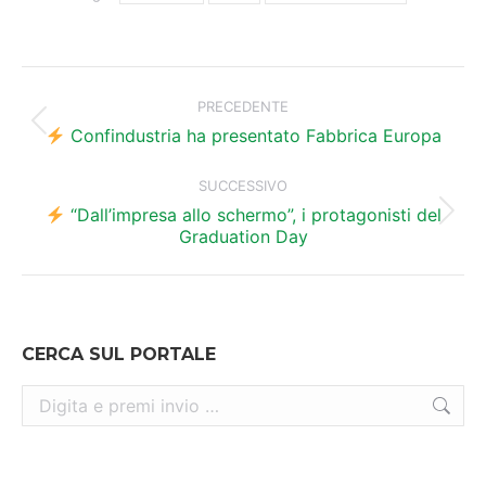
Naviga
tra
PRECEDENTE
Post
i
Confindustria ha presentato Fabbrica Europa
precedente:
post
SUCCESSIVO
“Dall’impresa allo schermo”, i protagonisti del
Prossimo
Graduation Day
post:
CERCA SUL PORTALE
Cerca: