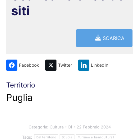
siti
SCARICA
Facebook
Twitter
LinkedIn
Territorio
Puglia
Categoria:
Cultura
Di
22 Febbraio 2024
Tags:
Dal territorio
Scuola
Turismo e beni culturali