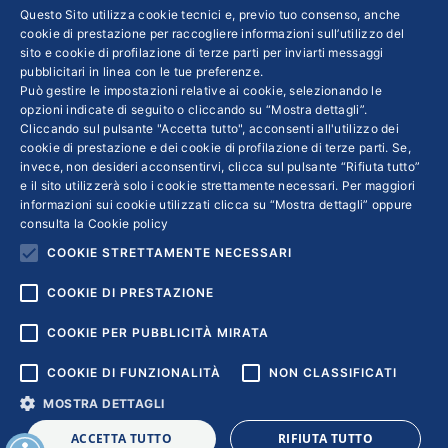
INFO LEGALI
Questo Sito utilizza cookie tecnici e, previo tuo consenso, anche
cookie di prestazione per raccogliere informazioni sull’utilizzo del
sito e cookie di profilazione di terze parti per inviarti messaggi
Colophon editoriali
pubblicitari in linea con le tue preferenze.
Disclaimer
Può gestire le impostazioni relative ai cookie, selezionando le
Privacy
opzioni indicate di seguito o cliccando su “Mostra dettagli”.
Cliccando sul pulsante "Accetta tutto", acconsenti all'utilizzo dei
Coordinate Bancarie
cookie di prestazione e dei cookie di profilazione di terze parti. Se,
invece, non desideri acconsentirvi, clicca sul pulsante “Rifiuta tutto”
e il sito utilizzerà solo i cookie strettamente necessari. Per maggiori
informazioni sui cookie utilizzati clicca su “Mostra dettagli” oppure
consulta la
Cookie policy
COOKIE STRETTAMENTE NECESSARI
COOKIE DI PRESTAZIONE
COOKIE PER PUBBLICITÀ MIRATA
COOKIE DI FUNZIONALITÀ
NON CLASSIFICATI
MOSTRA DETTAGLI
Copyright © 2018 | Confindustria Servizi S.p.a. Partita iva
ACCETTA TUTTO
RIFIUTA TUTTO