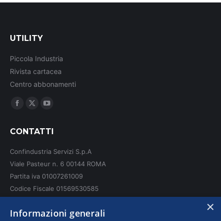
UTILITY
Piccola Industria
Rivista cartacea
Centro abbonamenti
Ci puoi trovare su:
Facebook
X
YouTube
page
page
page
CONTATTI
opens
opens
opens
in
in
in
Confindustria Servizi S.p.A
new
new
new
Viale Pasteur n. 6 00144 ROMA
window
window
window
Partita iva 01007261009
Codice Fiscale 01569530585
N. REA: RM - 6655
×
Informazioni generali