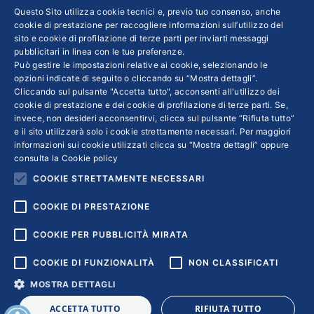
INFO LEGALI
Questo Sito utilizza cookie tecnici e, previo tuo consenso, anche
cookie di prestazione per raccogliere informazioni sull’utilizzo del
sito e cookie di profilazione di terze parti per inviarti messaggi
Colophon editoriali
pubblicitari in linea con le tue preferenze.
Disclaimer
Può gestire le impostazioni relative ai cookie, selezionando le
Privacy
opzioni indicate di seguito o cliccando su “Mostra dettagli”.
Cliccando sul pulsante "Accetta tutto", acconsenti all'utilizzo dei
Coordinate Bancarie
cookie di prestazione e dei cookie di profilazione di terze parti. Se,
invece, non desideri acconsentirvi, clicca sul pulsante “Rifiuta tutto”
e il sito utilizzerà solo i cookie strettamente necessari. Per maggiori
informazioni sui cookie utilizzati clicca su “Mostra dettagli” oppure
consulta la
Cookie policy
COOKIE STRETTAMENTE NECESSARI
COOKIE DI PRESTAZIONE
COOKIE PER PUBBLICITÀ MIRATA
COOKIE DI FUNZIONALITÀ
NON CLASSIFICATI
MOSTRA DETTAGLI
Copyright © 2018 | Confindustria Servizi S.p.a. Partita iva
ACCETTA TUTTO
RIFIUTA TUTTO