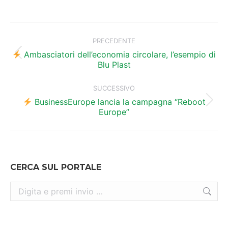
Naviga
tra
PRECEDENTE
i
Ambasciatori dell’economia circolare, l’esempio di
Post
Blu Plast
precedente:
post
SUCCESSIVO
BusinessEurope lancia la campagna “Reboot
Prossimo
Europe”
post:
CERCA SUL PORTALE
Cerca: