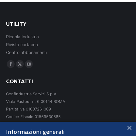
UTILITY
Piccola Industria
Rivista cartacea
Centro abbonamenti
Ci puoi trovare su:
Facebook
X
YouTube
page
page
page
CONTATTI
opens
opens
opens
in
in
in
Confindustria Servizi S.p.A
new
new
new
Viale Pasteur n. 6 00144 ROMA
window
window
window
Partita iva 01007261009
Codice Fiscale 01569530585
N. REA: RM - 6655
×
Informazioni generali