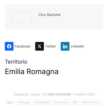
Ciro Ascione
Facebook
Twitter
LinkedIn
Territorio
Emilia Romagna
Categoria:
Lavoro
Di
CIRO ASCIONE
8 Aprile 2024
Tags:
4.Manager
Competenze
Formazione
PMI
Politiche attive