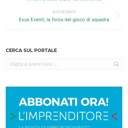
precedente:
post
SUCCESSIVO
Prossimo
Exus Eventi, la forza del gioco di squadra
post:
CERCA SUL PORTALE
Cerca: