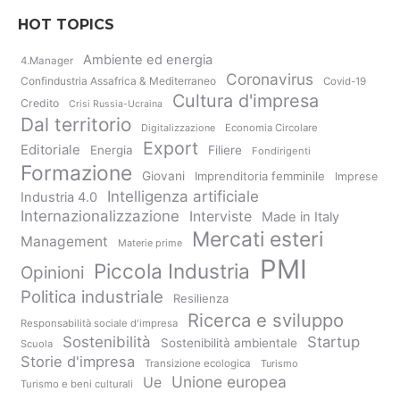
HOT TOPICS
Ambiente ed energia
4.Manager
Coronavirus
Confindustria Assafrica & Mediterraneo
Covid-19
Cultura d'impresa
Credito
Crisi Russia-Ucraina
Dal territorio
Digitalizzazione
Economia Circolare
Export
Editoriale
Energia
Filiere
Fondirigenti
Formazione
Giovani
Imprenditoria femminile
Imprese
Intelligenza artificiale
Industria 4.0
Internazionalizzazione
Interviste
Made in Italy
Mercati esteri
Management
Materie prime
PMI
Piccola Industria
Opinioni
Politica industriale
Resilienza
Ricerca e sviluppo
Responsabilità sociale d'impresa
Sostenibilità
Startup
Sostenibilità ambientale
Scuola
Storie d'impresa
Transizione ecologica
Turismo
Unione europea
Ue
Turismo e beni culturali