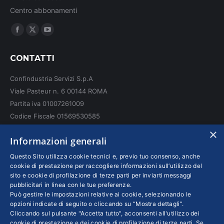
Centro abbonamenti
Ci puoi trovare su:
Facebook
X
YouTube
page
page
page
CONTATTI
opens
opens
opens
in
in
in
Confindustria Servizi S.p.A
new
new
new
Viale Pasteur n. 6 00144 ROMA
window
window
window
Partita iva 01007261009
Codice Fiscale 01569530585
N. REA: RM - 6655
×
Informazioni generali
INFO LEGALI
Questo Sito utilizza cookie tecnici e, previo tuo consenso, anche
cookie di prestazione per raccogliere informazioni sull’utilizzo del
sito e cookie di profilazione di terze parti per inviarti messaggi
Colophon editoriali
pubblicitari in linea con le tue preferenze.
Disclaimer
Può gestire le impostazioni relative ai cookie, selezionando le
Privacy
opzioni indicate di seguito o cliccando su “Mostra dettagli”.
Cliccando sul pulsante "Accetta tutto", acconsenti all'utilizzo dei
Coordinate Bancarie
cookie di prestazione e dei cookie di profilazione di terze parti. Se,