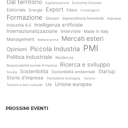
Dal territorio
Digitalizzazione
Economia Circolare
Export
Editoriale
Energia
Filiere
Fondirigenti
Formazione
Giovani
Imprenditoria femminile
Imprese
Intelligenza artificiale
Industria 4.0
Internazionalizzazione
Interviste
Made in Italy
Mercati esteri
Management
Materie prime
PMI
Piccola Industria
Opinioni
Politica industriale
Resilienza
Ricerca e sviluppo
Responsabilità sociale d'impresa
Sostenibilità
Startup
Sostenibilità ambientale
Scuola
Storie d'impresa
Transizione ecologica
Turismo
Unione europea
Ue
Turismo e beni culturali
PROSSIMI EVENTI