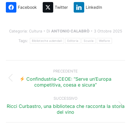
Facebook
Twitter
LinkedIn
Categoria:
Cultura
Di
ANTONIO CALABRÒ
3 Ottobre 2025
Tags:
Biblioteche aziendali
Editoria
Scuola
Welfare
Naviga
tra
PRECEDENTE
i
Confindustria-CEOE: “Serve un’Europa
Post
competitiva, coesa e sicura”
precedente:
post
SUCCESSIVO
Ricci Curbastro, una biblioteca che racconta la storia
Prossimo
del vino
post: