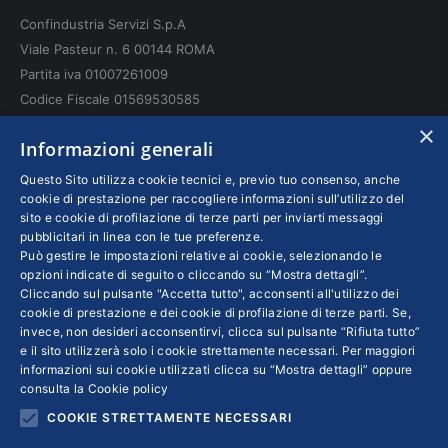
in
in
in
Confindustria Servizi S.p.A
new
new
new
Viale Pasteur n. 6 00144 ROMA
window
window
window
Partita iva 01007261009
Codice Fiscale 01569530585
N. REA: RM - 6655
×
Informazioni generali
INFO LEGALI
Questo Sito utilizza cookie tecnici e, previo tuo consenso, anche
cookie di prestazione per raccogliere informazioni sull’utilizzo del
sito e cookie di profilazione di terze parti per inviarti messaggi
Colophon editoriali
pubblicitari in linea con le tue preferenze.
Disclaimer
Può gestire le impostazioni relative ai cookie, selezionando le
Privacy
opzioni indicate di seguito o cliccando su “Mostra dettagli”.
Cliccando sul pulsante "Accetta tutto", acconsenti all'utilizzo dei
Coordinate Bancarie
cookie di prestazione e dei cookie di profilazione di terze parti. Se,
invece, non desideri acconsentirvi, clicca sul pulsante “Rifiuta tutto”
e il sito utilizzerà solo i cookie strettamente necessari. Per maggiori
informazioni sui cookie utilizzati clicca su “Mostra dettagli” oppure
consulta la
Cookie policy
COOKIE STRETTAMENTE NECESSARI