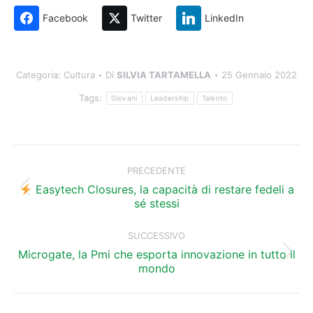
Facebook
Twitter
LinkedIn
Categoria:
Cultura
Di
SILVIA TARTAMELLA
25 Gennaio 2022
Tags:
Giovani
Leadership
Talento
Naviga
tra
PRECEDENTE
i
Easytech Closures, la capacità di restare fedeli a
Post
sé stessi
precedente:
post
SUCCESSIVO
Microgate, la Pmi che esporta innovazione in tutto il
Prossimo
mondo
post: