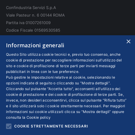
in
in
in
Confindustria Servizi S.p.A
new
new
new
Viale Pasteur n. 6 00144 ROMA
window
window
window
Partita iva 01007261009
Codice Fiscale 01569530585
N. REA: RM - 6655
×
Informazioni generali
INFO LEGALI
Questo Sito utilizza cookie tecnici e, previo tuo consenso, anche
cookie di prestazione per raccogliere informazioni sull’utilizzo del
sito e cookie di profilazione di terze parti per inviarti messaggi
Colophon editoriali
pubblicitari in linea con le tue preferenze.
Disclaimer
Può gestire le impostazioni relative ai cookie, selezionando le
Privacy
opzioni indicate di seguito o cliccando su “Mostra dettagli”.
Cliccando sul pulsante "Accetta tutto", acconsenti all'utilizzo dei
Coordinate Bancarie
cookie di prestazione e dei cookie di profilazione di terze parti. Se,
invece, non desideri acconsentirvi, clicca sul pulsante “Rifiuta tutto”
e il sito utilizzerà solo i cookie strettamente necessari. Per maggiori
informazioni sui cookie utilizzati clicca su “Mostra dettagli” oppure
consulta la
Cookie policy
COOKIE STRETTAMENTE NECESSARI