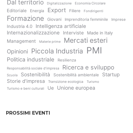
Dal territorio
Digitalizzazione
Economia Circolare
Export
Editoriale
Energia
Filiere
Fondirigenti
Formazione
Giovani
Imprenditoria femminile
Imprese
Intelligenza artificiale
Industria 4.0
Internazionalizzazione
Interviste
Made in Italy
Mercati esteri
Management
Materie prime
PMI
Piccola Industria
Opinioni
Politica industriale
Resilienza
Ricerca e sviluppo
Responsabilità sociale d'impresa
Sostenibilità
Startup
Sostenibilità ambientale
Scuola
Storie d'impresa
Transizione ecologica
Turismo
Unione europea
Ue
Turismo e beni culturali
PROSSIMI EVENTI