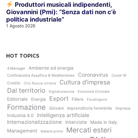
Produttori musicali indipendenti,
Giovannini (Pmi): “Senza dati non c’è
politica industriale”
1 Agosto 2026
HOT TOPICS
Ambiente ed energia
4.Manager
Coronavirus
Confindustria Assafrica & Mediterraneo
Covid-19
Cultura d'impresa
Credito
Crisi Russia-Ucraina
Dal territorio
Digitalizzazione
Economia Circolare
Export
Editoriale
Energia
Filiere
Fondirigenti
Formazione
Giovani
Imprenditoria femminile
Imprese
Intelligenza artificiale
Industria 4.0
Internazionalizzazione
Interviste
Made in Italy
Mercati esteri
Management
Materie prime