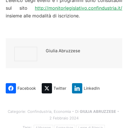
L’elenco degli eventi e i programmi sono consultabili
sul sito
http://monitorlegislativo.confindustria.it/
insieme alle modalità di iscrizione.
Giulia Abruzzese
Facebook
Twitter
LinkedIn
Categorie:
Confindustria
,
Economia
Di
GIULIA ABRUZZESE
2 Febbraio 2024
Tags:
4.Manager
Formazione
Legge di Bilancio