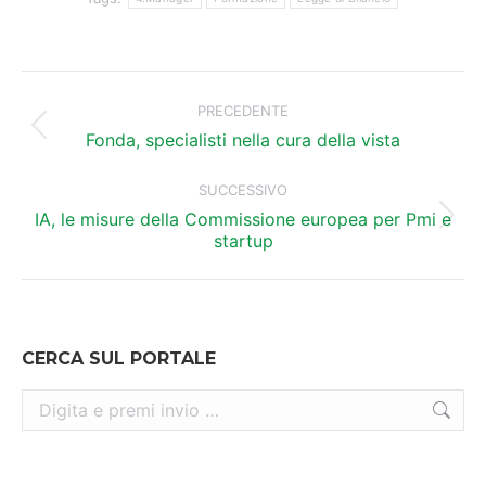
Naviga
tra
PRECEDENTE
Post
i
Fonda, specialisti nella cura della vista
precedente:
post
SUCCESSIVO
IA, le misure della Commissione europea per Pmi e
Prossimo
startup
post:
CERCA SUL PORTALE
Cerca: