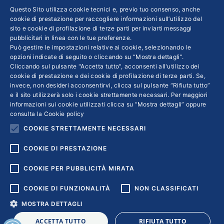
INFO LEGALI
Questo Sito utilizza cookie tecnici e, previo tuo consenso, anche
cookie di prestazione per raccogliere informazioni sull’utilizzo del
sito e cookie di profilazione di terze parti per inviarti messaggi
Colophon editoriali
pubblicitari in linea con le tue preferenze.
Disclaimer
Può gestire le impostazioni relative ai cookie, selezionando le
Privacy
opzioni indicate di seguito o cliccando su “Mostra dettagli”.
Cliccando sul pulsante "Accetta tutto", acconsenti all'utilizzo dei
Coordinate Bancarie
cookie di prestazione e dei cookie di profilazione di terze parti. Se,
invece, non desideri acconsentirvi, clicca sul pulsante “Rifiuta tutto”
e il sito utilizzerà solo i cookie strettamente necessari. Per maggiori
informazioni sui cookie utilizzati clicca su “Mostra dettagli” oppure
consulta la
Cookie policy
COOKIE STRETTAMENTE NECESSARI
COOKIE DI PRESTAZIONE
COOKIE PER PUBBLICITÀ MIRATA
COOKIE DI FUNZIONALITÀ
NON CLASSIFICATI
MOSTRA DETTAGLI
Copyright © 2018 | Confindustria Servizi S.p.a. Partita iva
ACCETTA TUTTO
RIFIUTA TUTTO