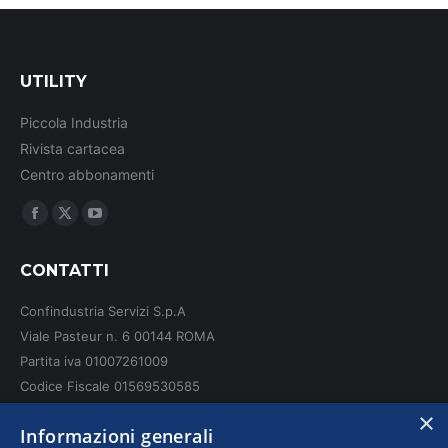
UTILITY
Piccola Industria
Rivista cartacea
Centro abbonamenti
Ci puoi trovare su:
Facebook
X
YouTube
page
page
page
CONTATTI
opens
opens
opens
in
in
in
Confindustria Servizi S.p.A
new
new
new
Viale Pasteur n. 6 00144 ROMA
window
window
window
Partita iva 01007261009
Codice Fiscale 01569530585
N. REA: RM - 6655
×
Informazioni generali