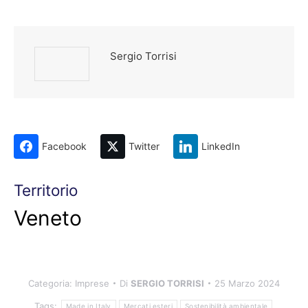
Sergio Torrisi
Facebook
Twitter
LinkedIn
Territorio
Veneto
Categoria:
Imprese
Di
SERGIO TORRISI
25 Marzo 2024
Tags:
Made in Italy
Mercati esteri
Sostenibilità ambientale