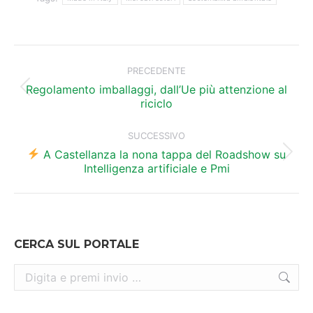
Naviga
tra
PRECEDENTE
i
Regolamento imballaggi, dall’Ue più attenzione al
Post
riciclo
precedente:
post
SUCCESSIVO
A Castellanza la nona tappa del Roadshow su
Prossimo
Intelligenza artificiale e Pmi
post:
CERCA SUL PORTALE
Cerca: