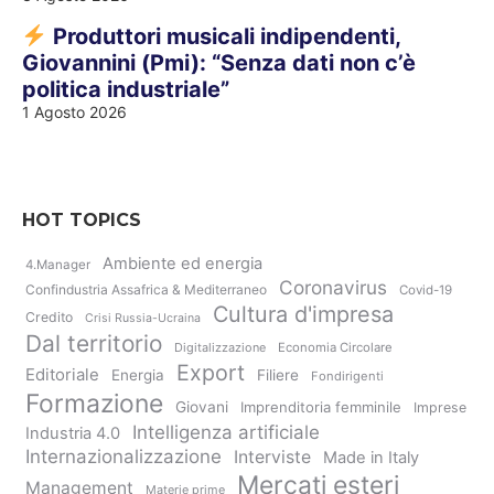
Produttori musicali indipendenti,
Giovannini (Pmi): “Senza dati non c’è
politica industriale”
1 Agosto 2026
HOT TOPICS
Ambiente ed energia
4.Manager
Coronavirus
Confindustria Assafrica & Mediterraneo
Covid-19
Cultura d'impresa
Credito
Crisi Russia-Ucraina
Dal territorio
Digitalizzazione
Economia Circolare
Export
Editoriale
Energia
Filiere
Fondirigenti
Formazione
Giovani
Imprenditoria femminile
Imprese
Intelligenza artificiale
Industria 4.0
Internazionalizzazione
Interviste
Made in Italy
Mercati esteri
Management
Materie prime