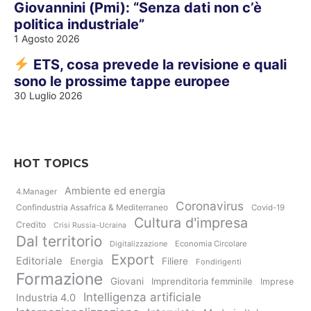
Giovannini (Pmi): “Senza dati non c’è
politica industriale”
1 Agosto 2026
ETS, cosa prevede la revisione e quali
sono le prossime tappe europee
30 Luglio 2026
HOT TOPICS
Ambiente ed energia
4.Manager
Coronavirus
Confindustria Assafrica & Mediterraneo
Covid-19
Cultura d'impresa
Credito
Crisi Russia-Ucraina
Dal territorio
Digitalizzazione
Economia Circolare
Export
Editoriale
Energia
Filiere
Fondirigenti
Formazione
Giovani
Imprenditoria femminile
Imprese
Intelligenza artificiale
Industria 4.0