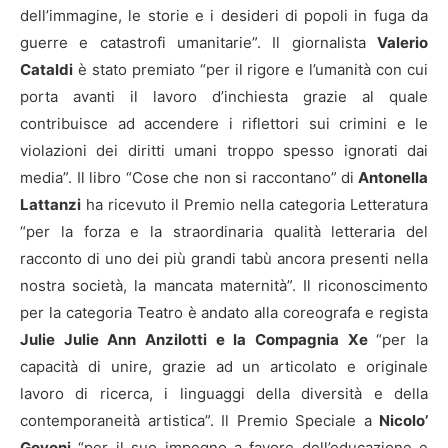
dell’immagine, le storie e i desideri di popoli in fuga da
guerre e catastrofi umanitarie”. Il giornalista
Valerio
Cataldi
è stato premiato “per il rigore e l’umanità con cui
porta avanti il lavoro d’inchiesta grazie al quale
contribuisce ad accendere i riflettori sui crimini e le
violazioni dei diritti umani troppo spesso ignorati dai
media”. Il libro “Cose che non si raccontano” di
Antonella
Lattanzi
ha ricevuto il Premio nella categoria Letteratura
“per la forza e la straordinaria qualità letteraria del
racconto di uno dei più grandi tabù ancora presenti nella
nostra società, la mancata maternità”. Il riconoscimento
per la categoria Teatro è andato alla coreografa e regista
Julie Julie Ann Anzilotti e la Compagnia Xe
“per la
capacità di unire, grazie ad un articolato e originale
lavoro di ricerca, i linguaggi della diversità e della
contemporaneità artistica”. Il Premio Speciale a
Nicolo’
Govoni
“per il suo impegno a favore dell’educazione e