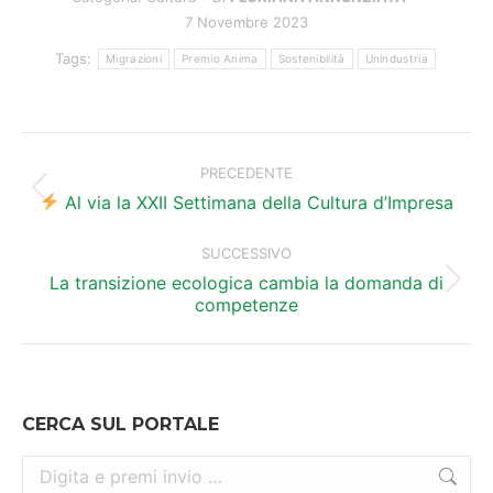
7 Novembre 2023
Tags:
Migrazioni
Premio Anima
Sostenibilità
Unindustria
Naviga
tra
PRECEDENTE
Post
i
Al via la XXII Settimana della Cultura d’Impresa
precedente:
post
SUCCESSIVO
La transizione ecologica cambia la domanda di
Prossimo
competenze
post:
CERCA SUL PORTALE
Cerca: