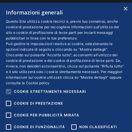
N. REA: RM - 6655
×
Informazioni generali
INFO LEGALI
Questo Sito utilizza cookie tecnici e, previo tuo consenso, anche
cookie di prestazione per raccogliere informazioni sull’utilizzo del
sito e cookie di profilazione di terze parti per inviarti messaggi
Colophon editoriali
pubblicitari in linea con le tue preferenze.
Disclaimer
Può gestire le impostazioni relative ai cookie, selezionando le
Privacy
opzioni indicate di seguito o cliccando su “Mostra dettagli”.
Cliccando sul pulsante "Accetta tutto", acconsenti all'utilizzo dei
Coordinate Bancarie
cookie di prestazione e dei cookie di profilazione di terze parti. Se,
invece, non desideri acconsentirvi, clicca sul pulsante “Rifiuta tutto”
e il sito utilizzerà solo i cookie strettamente necessari. Per maggiori
informazioni sui cookie utilizzati clicca su “Mostra dettagli” oppure
consulta la
Cookie policy
COOKIE STRETTAMENTE NECESSARI
COOKIE DI PRESTAZIONE
COOKIE PER PUBBLICITÀ MIRATA
COOKIE DI FUNZIONALITÀ
NON CLASSIFICATI