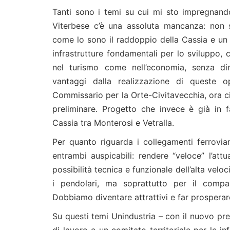
Tanti sono i temi su cui mi sto impregnando, 
Viterbese c’è una assoluta mancanza: non s
come lo sono il raddoppio della Cassia e un 
infrastrutture fondamentali per lo sviluppo,
nel turismo come nell’economia, senza dim
vantaggi dalla realizzazione di queste
Commissario per la Orte-Civitavecchia, ora c
preliminare. Progetto che invece è già in 
Cassia tra Monterosi e Vetralla.
Per quanto riguarda i collegamenti ferrovia
entrambi auspicabili: rendere “veloce” l’att
possibilità tecnica e funzionale dell’alta vel
i pendolari, ma soprattutto per il compar
Dobbiamo diventare attrattivi e far prosperar
Su questi temi Unindustria – con il nuovo pr
di lavoro e un comitato territoriale per le inf