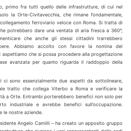
primo fra tutti quello delle infrastrutture, di cui nel
olo la Orte-Civitavecchia, che rimane fondamentale,
collegamento ferroviario veloce con Roma. Si tratta di
 che potrebbero dare una ventata di aria fresca a 360°,
enticare che anche gli stessi cittadini trarrebbero
 opere. Abbiamo accolto con favore la nomina del
i aspettiamo che si possa procedere alla progettazione
fase avanzata per quanto riguarda il raddoppio della
ri ci sono essenzialmente due aspetti da sottolineare,
uale tratto che collega Viterbo a Roma e verificare la
ocità a Orte. Entrambi porterebbero benefici non solo per
to industriale e avrebbe benefici sull’occupazione.
e le nostre aziende.
esidente Angelo Camilli – ha creato un apposito gruppo
rastrutture che riunisce i vari rappresentanti delle sedi