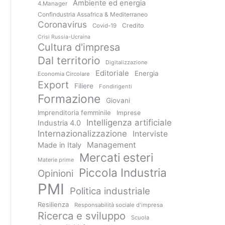
Ambiente ed energia
4.Manager
Confindustria Assafrica & Mediterraneo
Coronavirus
Credito
Covid-19
Crisi Russia-Ucraina
Cultura d'impresa
Dal territorio
Digitalizzazione
Editoriale
Energia
Economia Circolare
Export
Filiere
Fondirigenti
Formazione
Giovani
Imprenditoria femminile
Imprese
Intelligenza artificiale
Industria 4.0
Internazionalizzazione
Interviste
Management
Made in Italy
Mercati esteri
Materie prime
Piccola Industria
Opinioni
PMI
Politica industriale
Resilienza
Responsabilità sociale d'impresa
Ricerca e sviluppo
Scuola