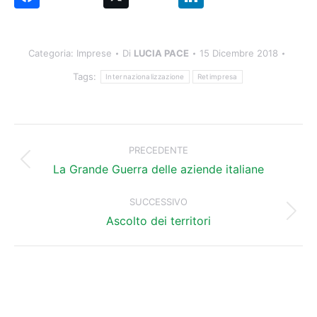
Categoria:
Imprese
Di
LUCIA PACE
15 Dicembre 2018
Tags:
Internazionalizzazione
Retimpresa
Naviga
tra
PRECEDENTE
Post
i
La Grande Guerra delle aziende italiane
precedente:
post
SUCCESSIVO
Prossimo
Ascolto dei territori
post: