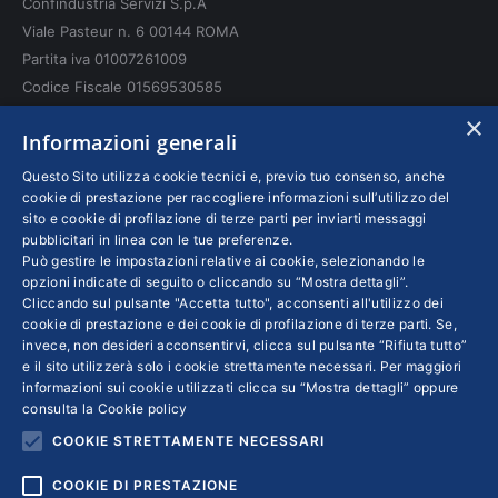
Confindustria Servizi S.p.A
new
new
new
Viale Pasteur n. 6 00144 ROMA
window
window
window
Partita iva 01007261009
Codice Fiscale 01569530585
N. REA: RM - 6655
×
Informazioni generali
INFO LEGALI
Questo Sito utilizza cookie tecnici e, previo tuo consenso, anche
cookie di prestazione per raccogliere informazioni sull’utilizzo del
sito e cookie di profilazione di terze parti per inviarti messaggi
Colophon editoriali
pubblicitari in linea con le tue preferenze.
Disclaimer
Può gestire le impostazioni relative ai cookie, selezionando le
Privacy
opzioni indicate di seguito o cliccando su “Mostra dettagli”.
Cliccando sul pulsante "Accetta tutto", acconsenti all'utilizzo dei
Coordinate Bancarie
cookie di prestazione e dei cookie di profilazione di terze parti. Se,
invece, non desideri acconsentirvi, clicca sul pulsante “Rifiuta tutto”
e il sito utilizzerà solo i cookie strettamente necessari. Per maggiori
informazioni sui cookie utilizzati clicca su “Mostra dettagli” oppure
consulta la
Cookie policy
COOKIE STRETTAMENTE NECESSARI
COOKIE DI PRESTAZIONE