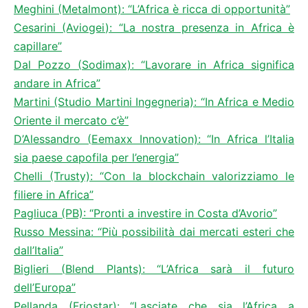
Meghini (Metalmont): “L’Africa è ricca di opportunità”
Cesarini (Aviogei): “La nostra presenza in Africa è
capillare”
Dal Pozzo (Sodimax): “Lavorare in Africa significa
andare in Africa”
Martini (Studio Martini Ingegneria): “In Africa e Medio
Oriente il mercato c’è”
D’Alessandro (Eemaxx Innovation): “In Africa l’Italia
sia paese capofila per l’energia”
Chelli (Trusty): “Con la blockchain valorizziamo le
filiere in Africa”
Pagliuca (PB): “Pronti a investire in Costa d’Avorio”
Russo Messina: “Più possibilità dai mercati esteri che
dall’Italia”
Biglieri (Blend Plants): “L’Africa sarà il futuro
dell’Europa”
Pellanda (Friostar): “Lasciate che sia l’Africa a