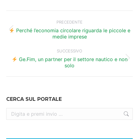
Naviga
tra
PRECEDENTE
i
Perché l’economia circolare riguarda le piccole e
Post
medie imprese
precedente:
post
SUCCESSIVO
Ge.Fim, un partner per il settore nautico e non
Prossimo
solo
post:
CERCA SUL PORTALE
Cerca: