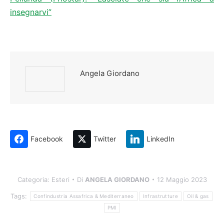
insegnarvi”
Angela Giordano
Facebook
Twitter
LinkedIn
Categoria:
Esteri
Di
ANGELA GIORDANO
12 Maggio 2023
Tags:
Confindustria Assafrica & Mediterraneo
Infrastrutture
Oil & gas
PMI