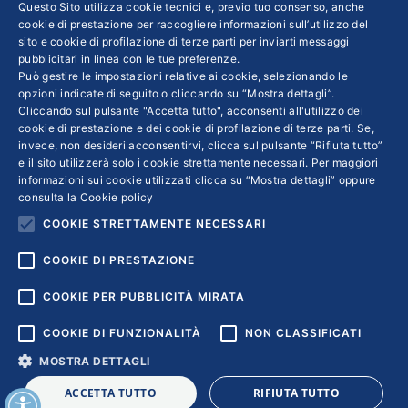
INFO LEGALI
Questo Sito utilizza cookie tecnici e, previo tuo consenso, anche
cookie di prestazione per raccogliere informazioni sull’utilizzo del
sito e cookie di profilazione di terze parti per inviarti messaggi
Colophon editoriali
pubblicitari in linea con le tue preferenze.
Disclaimer
Può gestire le impostazioni relative ai cookie, selezionando le
Privacy
opzioni indicate di seguito o cliccando su “Mostra dettagli”.
Cliccando sul pulsante "Accetta tutto", acconsenti all'utilizzo dei
Coordinate Bancarie
cookie di prestazione e dei cookie di profilazione di terze parti. Se,
invece, non desideri acconsentirvi, clicca sul pulsante “Rifiuta tutto”
e il sito utilizzerà solo i cookie strettamente necessari. Per maggiori
informazioni sui cookie utilizzati clicca su “Mostra dettagli” oppure
consulta la
Cookie policy
COOKIE STRETTAMENTE NECESSARI
COOKIE DI PRESTAZIONE
COOKIE PER PUBBLICITÀ MIRATA
COOKIE DI FUNZIONALITÀ
NON CLASSIFICATI
MOSTRA DETTAGLI
Copyright © 2018 | Confindustria Servizi S.p.a. Partita iva
ACCETTA TUTTO
RIFIUTA TUTTO