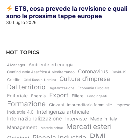
ETS, cosa prevede la revisione e quali
sono le prossime tappe europee
30 Luglio 2026
HOT TOPICS
Ambiente ed energia
4.Manager
Coronavirus
Confindustria Assafrica & Mediterraneo
Covid-19
Cultura d'impresa
Credito
Crisi Russia-Ucraina
Dal territorio
Digitalizzazione
Economia Circolare
Export
Editoriale
Energia
Filiere
Fondirigenti
Formazione
Giovani
Imprenditoria femminile
Imprese
Intelligenza artificiale
Industria 4.0
Internazionalizzazione
Interviste
Made in Italy
Mercati esteri
Management
Materie prime
PMI
Piccola Industria