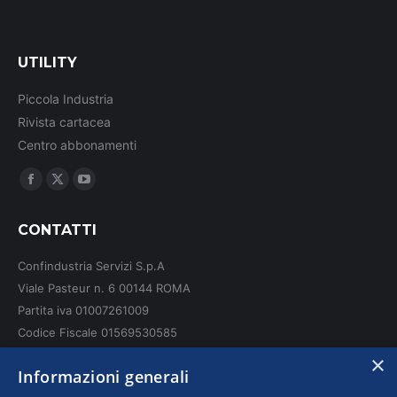
UTILITY
Piccola Industria
Rivista cartacea
Centro abbonamenti
Ci puoi trovare su:
Facebook
X
YouTube
page
page
page
CONTATTI
opens
opens
opens
in
in
in
Confindustria Servizi S.p.A
new
new
new
Viale Pasteur n. 6 00144 ROMA
window
window
window
Partita iva 01007261009
Codice Fiscale 01569530585
N. REA: RM - 6655
×
Informazioni generali