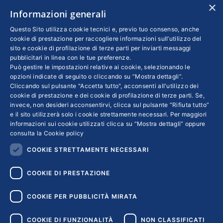
×
Codice Fiscale 01569530585
Informazioni generali
N. REA: RM - 6655
Questo Sito utilizza cookie tecnici e, previo tuo consenso, anche
cookie di prestazione per raccogliere informazioni sull’utilizzo del
INFO LEGALI
sito e cookie di profilazione di terze parti per inviarti messaggi
pubblicitari in linea con le tue preferenze.
Colophon editoriali
Può gestire le impostazioni relative ai cookie, selezionando le
opzioni indicate di seguito o cliccando su “Mostra dettagli”.
Disclaimer
Cliccando sul pulsante "Accetta tutto", acconsenti all'utilizzo dei
Privacy
cookie di prestazione e dei cookie di profilazione di terze parti. Se,
Coordinate Bancarie
invece, non desideri acconsentirvi, clicca sul pulsante “Rifiuta tutto”
e il sito utilizzerà solo i cookie strettamente necessari. Per maggiori
informazioni sui cookie utilizzati clicca su “Mostra dettagli” oppure
consulta la
Cookie policy
COOKIE STRETTAMENTE NECESSARI
COOKIE DI PRESTAZIONE
COOKIE PER PUBBLICITÀ MIRATA
COOKIE DI FUNZIONALITÀ
NON CLASSIFICATI