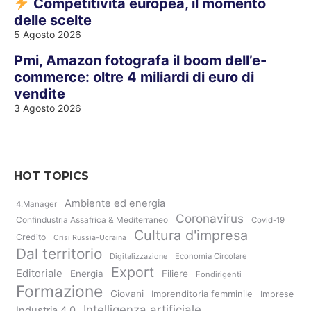
Competitività europea, il momento
delle scelte
5 Agosto 2026
Pmi, Amazon fotografa il boom dell’e-
commerce: oltre 4 miliardi di euro di
vendite
3 Agosto 2026
HOT TOPICS
Ambiente ed energia
4.Manager
Coronavirus
Confindustria Assafrica & Mediterraneo
Covid-19
Cultura d'impresa
Credito
Crisi Russia-Ucraina
Dal territorio
Digitalizzazione
Economia Circolare
Export
Editoriale
Energia
Filiere
Fondirigenti
Formazione
Giovani
Imprenditoria femminile
Imprese
Intelligenza artificiale
Industria 4.0