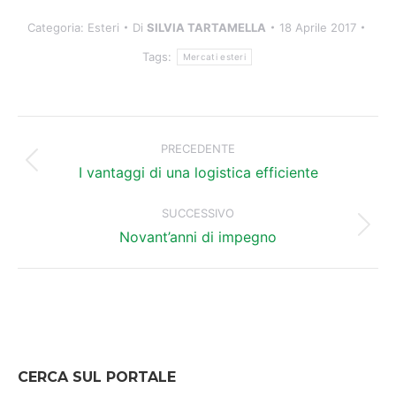
Categoria:
Esteri
Di
SILVIA TARTAMELLA
18 Aprile 2017
Tags:
Mercati esteri
Naviga
tra
PRECEDENTE
Post
i
I vantaggi di una logistica efficiente
precedente:
post
SUCCESSIVO
Prossimo
Novant’anni di impegno
post:
CERCA SUL PORTALE