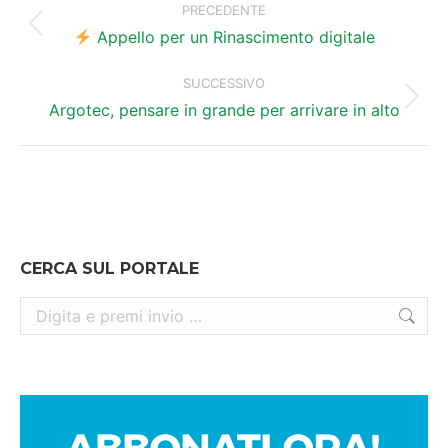
tra
PRECEDENTE
Post
i
Appello per un Rinascimento digitale
precedente:
post
SUCCESSIVO
Prossimo
Argotec, pensare in grande per arrivare in alto
post:
CERCA SUL PORTALE
Cerca: