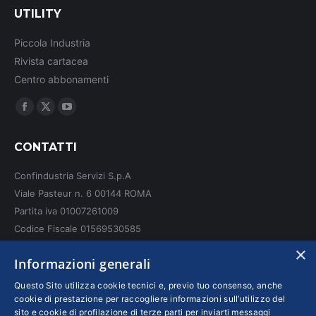
UTILITY
Piccola Industria
Rivista cartacea
Centro abbonamenti
Ci puoi trovare su:
Facebook
X
YouTube
page
page
page
CONTATTI
opens
opens
opens
in
in
in
Confindustria Servizi S.p.A
new
new
new
Viale Pasteur n. 6 00144 ROMA
window
window
window
Partita iva 01007261009
Codice Fiscale 01569530585
N. REA: RM - 6655
×
Informazioni generali
INFO LEGALI
Questo Sito utilizza cookie tecnici e, previo tuo consenso, anche
cookie di prestazione per raccogliere informazioni sull’utilizzo del
sito e cookie di profilazione di terze parti per inviarti messaggi
Colophon editoriali