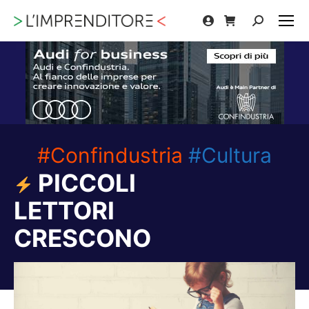
Cerca:
#Confindustria
#Cultura
PICCOLI
LETTORI
CRESCONO
Tu sei qui: