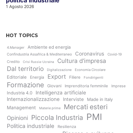
politica industriale”
1 Agosto 2026
HOT TOPICS
Ambiente ed energia
4.Manager
Coronavirus
Confindustria Assafrica & Mediterraneo
Covid-19
Cultura d'impresa
Credito
Crisi Russia-Ucraina
Dal territorio
Digitalizzazione
Economia Circolare
Export
Editoriale
Energia
Filiere
Fondirigenti
Formazione
Giovani
Imprenditoria femminile
Imprese
Intelligenza artificiale
Industria 4.0
Internazionalizzazione
Interviste
Made in Italy
Mercati esteri
Management
Materie prime
PMI
Piccola Industria
Opinioni
Politica industriale
Resilienza