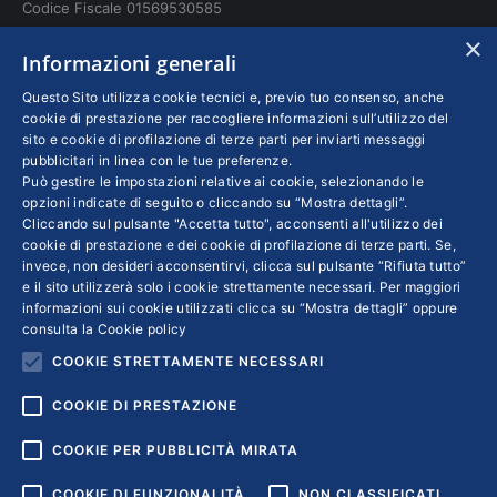
Codice Fiscale 01569530585
N. REA: RM - 6655
×
Informazioni generali
INFO LEGALI
Questo Sito utilizza cookie tecnici e, previo tuo consenso, anche
cookie di prestazione per raccogliere informazioni sull’utilizzo del
sito e cookie di profilazione di terze parti per inviarti messaggi
Colophon editoriali
pubblicitari in linea con le tue preferenze.
Disclaimer
Può gestire le impostazioni relative ai cookie, selezionando le
Privacy
opzioni indicate di seguito o cliccando su “Mostra dettagli”.
Cliccando sul pulsante "Accetta tutto", acconsenti all'utilizzo dei
Coordinate Bancarie
cookie di prestazione e dei cookie di profilazione di terze parti. Se,
invece, non desideri acconsentirvi, clicca sul pulsante “Rifiuta tutto”
e il sito utilizzerà solo i cookie strettamente necessari. Per maggiori
informazioni sui cookie utilizzati clicca su “Mostra dettagli” oppure
consulta la
Cookie policy
COOKIE STRETTAMENTE NECESSARI
COOKIE DI PRESTAZIONE
COOKIE PER PUBBLICITÀ MIRATA
COOKIE DI FUNZIONALITÀ
NON CLASSIFICATI