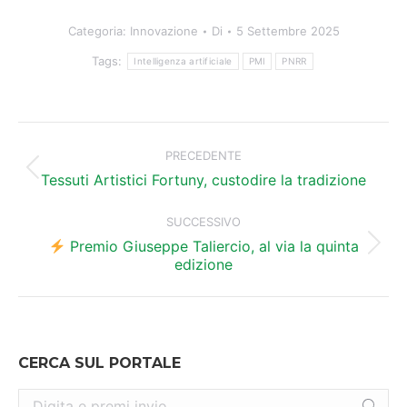
Categoria:
Innovazione
Di
5 Settembre 2025
Tags:
Intelligenza artificiale
PMI
PNRR
Naviga
tra
PRECEDENTE
Post
i
Tessuti Artistici Fortuny, custodire la tradizione
precedente:
post
SUCCESSIVO
Premio Giuseppe Taliercio, al via la quinta
Prossimo
edizione
post:
CERCA SUL PORTALE
Cerca: