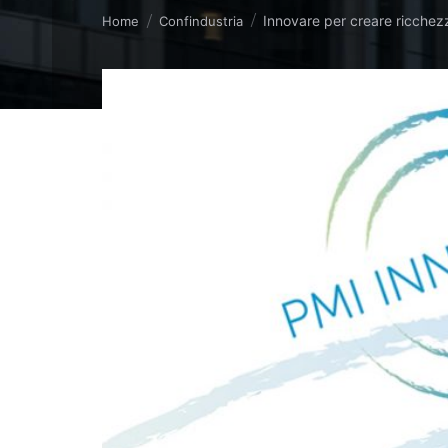
Tu sei qui:
Innovare per creare ricchez
Home
Confindustria