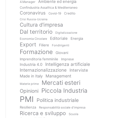
Ambiente ed energia
4.Manager
Confindustria Assafrica & Mediterraneo
Coronavirus
Credito
Covid-19
Crisi Russia-Ucraina
Cultura d'impresa
Dal territorio
Digitalizzazione
Editoriale
Energia
Economia Circolare
Export
Filiere
Fondirigenti
Formazione
Giovani
Imprenditoria femminile
Imprese
Intelligenza artificiale
Industria 4.0
Internazionalizzazione
Interviste
Management
Made in Italy
Mercati esteri
Materie prime
Piccola Industria
Opinioni
PMI
Politica industriale
Resilienza
Responsabilità sociale d'impresa
Ricerca e sviluppo
Scuola