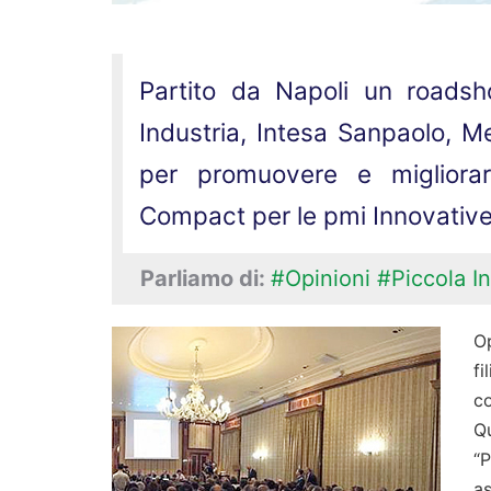
Partito da Napoli un roadsho
Industria, Intesa Sanpaolo, M
per promuovere e migliorar
Compact per le pmi Innovativ
Parliamo di:
#Opinioni
#Piccola In
Op
f
co
Q
“
as