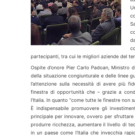
U
co
S
c
d
c
partecipanti, tra cui le migliori aziende del ter
Ospite d’onore Pier Carlo Padoan, Ministro d
della situazione congiunturale e delle linee 
l’attenzione sulla necessità di avere più fi
finestra di opportunità che – grazie a con
l’Italia. In quanto “come tutte le finestre non
È indispensabile promuovere gli investiment
principale per innovare, ovvero per sfruttar
produrre ricchezza, aumentare il livello di 
in un paese come l’Italia che invecchia rap