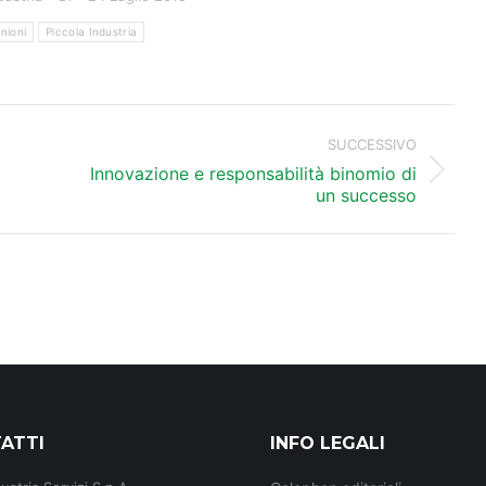
nioni
Piccola Industria
SUCCESSIVO
Innovazione e responsabilità binomio di
Prossimo
un successo
post:
ATTI
INFO LEGALI