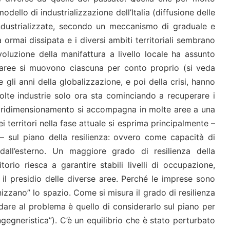
odello di industrializzazione dell’Italia (diffusione delle
 industrializzate, secondo un meccanismo di graduale e
 ormai dissipata e i diversi ambiti territoriali sembrano
oluzione della manifattura a livello locale ha assunto
e aree si muovono ciascuna per conto proprio (si veda
e gli anni della globalizzazione, e poi della crisi, hanno
 molte industrie solo ora sta cominciando a recuperare i
sto ridimensionamento si accompagna in molte aree a una
dei territori nella fase attuale si esprima principalmente –
– sul piano della resilienza: ovvero come capacità di
dall’esterno. Un maggiore grado di resilienza della
orio riesca a garantire stabili livelli di occupazione,
le il presidio delle diverse aree. Perché le imprese sono
nizzano” lo spazio. Come si misura il grado di resilienza
rdare al problema è quello di considerarlo sul piano per
gegneristica”). C’è un equilibrio che è stato perturbato