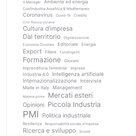
Ambiente ed energia
4.Manager
Confindustria Assafrica & Mediterraneo
Coronavirus
Credito
Covid-19
Crisi Russia-Ucraina
Cultura d'impresa
Dal territorio
Digitalizzazione
Editoriale
Energia
Economia Circolare
Export
Filiere
Fondirigenti
Formazione
Giovani
Imprenditoria femminile
Imprese
Intelligenza artificiale
Industria 4.0
Internazionalizzazione
Interviste
Management
Made in Italy
Mercati esteri
Materie prime
Piccola Industria
Opinioni
PMI
Politica industriale
Resilienza
Responsabilità sociale d'impresa
Ricerca e sviluppo
Scuola