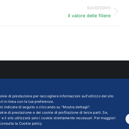
SUCCESSIVO
Prossimo
Il valore delle filiere
post:
ATTI
INFO LEGALI
ustria Servizi S.p.A
Colophon editoriali
kie di prestazione per raccogliere informazioni sull’utilizzo del sito
asteur n. 6 00144 ROMA
Disclaimer
ri in linea con le tue preferenze.
ni indicate di seguito o cliccando su “Mostra dettagli”.
 iva 01007261009
Privacy
kie di prestazione e dei cookie di profilazione di terze parti. Se,
Fiscale 01569530585
Coordinate Bancarie
 e il sito utilizzerà solo i cookie strettamente necessari. Per maggiori
 RM - 6655
consulta la
Cookie policy