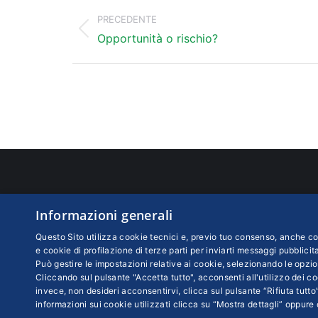
Naviga
tra
PRECEDENTE
Post
i
Opportunità o rischio?
precedente:
post
UTILITY
CONT
Informazioni generali
Piccola Industria
Confind
Questo Sito utilizza cookie tecnici e, previo tuo consenso, anche coo
Viale P
Rivista cartacea
e cookie di profilazione di terze parti per inviarti messaggi pubblicita
Può gestire le impostazioni relative ai cookie, selezionando le opzio
Partita
Centro abbonamenti
Cliccando sul pulsante "Accetta tutto", acconsenti all'utilizzo dei coo
Codice 
Ci puoi trovare su:
invece, non desideri acconsentirvi, clicca sul pulsante “Rifiuta tutto”
N. REA:
Facebook
X
YouTube
informazioni sui cookie utilizzati clicca su “Mostra dettagli” oppure 