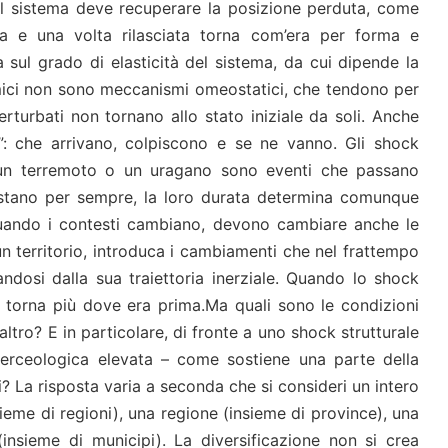
 Il sistema deve recuperare la posizione perduta, come
sa e una volta rilasciata torna com’era per forma e
a sul grado di elasticità del sistema, da cui dipende la
omici non sono meccanismi omeostatici, che tendono per
perturbati non tornano allo stato iniziale da soli. Anche
i”: che arrivano, colpiscono e se ne vanno. Gli shock
 un terremoto o un uragano sono eventi che passano
restano per sempre, la loro durata determina comunque
Quando i contesti cambiano, devono cambiare anche le
n territorio, introduca i cambiamenti che nel frattempo
andosi dalla sua traiettoria inerziale. Quando lo shock
n torna più dove era prima.Ma quali sono le condizioni
 altro? E in particolare, di fronte a uno shock strutturale
 merceologica elevata – come sostiene una parte della
? La risposta varia a seconda che si consideri un intero
sieme di regioni), una regione (insieme di province), una
insieme di municipi). La diversificazione non si crea