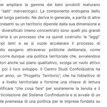
per ampliare la gamma dei beni prodotti maturano
“salti” merceologici. La componente endogena dello
l lungo periodo. Ne deriva in generale, a parità di altre
 presenti su un territorio dipende dalla sua dimensione e
ù diversificati (meno concentrati) sono quelli più grandi
erta è un processo che va quindi costruito: le “leggi”
pi lenti e se si vuole accelerare il processo di
vello esogeno attraverso politiche deliberate, come
ccorre dunque una politica territoriale che, avvalendosi
ori anche sul piano qualitativo, svolga un ruolo attivo
 poi il loro sviluppo. Il Centro Studi Confindustria ha
n anno, un “Progetto Territorio”, che ha l’obiettivo di
a livello territoriale e fornirne una chiave di lettura
ificare “che cosa fare” per sostenerne la tenuta e il
rticolazione del Sistema Confindustria e si avvale di un
ile premessa di una politica per le imprese fondata su