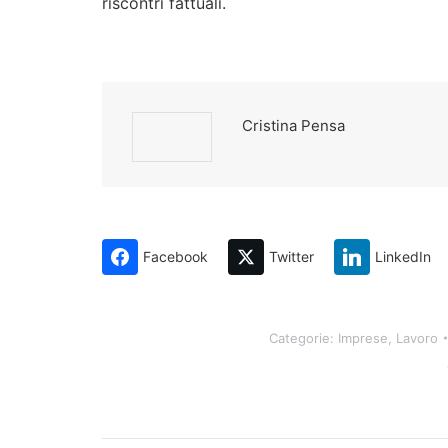
riscontri fattuali.
Cristina Pensa
Facebook
Twitter
LinkedIn
Categorie:
Imprese
,
Lavoro