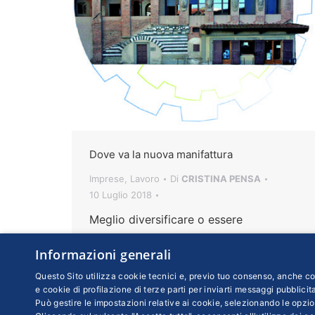
Dove va la nuova manifattura
Imprese
,
Lavoro
Di
CRISTINA PENSA
10 Luglio 2018
Meglio diversificare o essere
specializzati? La crisi ha cambiato i
Informazioni generali
territori e ciascuno ha risposto con una
propria soluzione. Se ne è parlato a
Questo Sito utilizza cookie tecnici e, previo tuo consenso, anche coo
e cookie di profilazione di terze parti per inviarti messaggi pubblicita
Pistoia a “le trasformazioni del sistema
Può gestire le impostazioni relative ai cookie, selezionando le opzio
industriale”