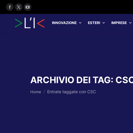
Facebook
X
YouTube
page
page
page
INNOVAZIONE
ESTERI
IMPRESE
opens
opens
opens
in
in
in
new
new
new
window
window
window
ARCHIVIO DEI TAG:
CS
Tu sei qui:
Entrate taggate con CSC
Home