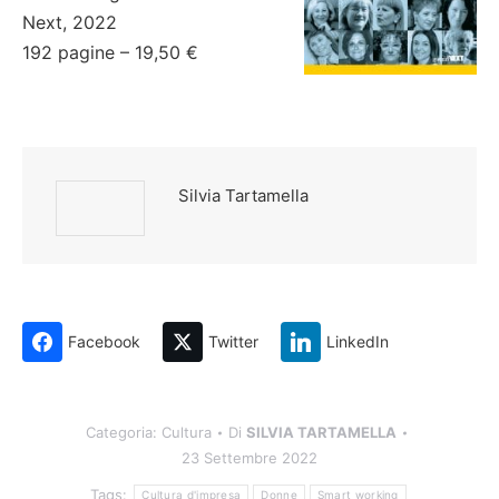
Next, 2022
192 pagine – 19,50 €
Silvia Tartamella
Facebook
Twitter
LinkedIn
Categoria:
Cultura
Di
SILVIA TARTAMELLA
23 Settembre 2022
Tags:
Cultura d'impresa
Donne
Smart working