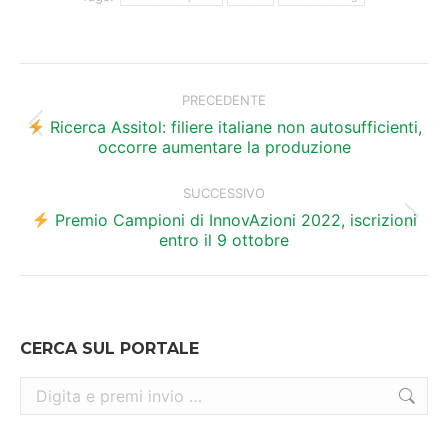
Naviga
tra
PRECEDENTE
i
Ricerca Assitol: filiere italiane non autosufficienti,
Post
occorre aumentare la produzione
precedente:
post
SUCCESSIVO
Premio Campioni di InnovAzioni 2022, iscrizioni
Prossimo
entro il 9 ottobre
post:
CERCA SUL PORTALE
Cerca: