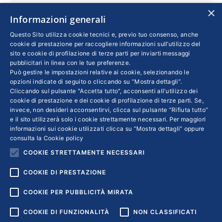
dimensioni. I piani finanziati dal fondo saranno
×
Informazioni generali
resi noti nelle prossime settimane. Fra le
regioni, l’Emilia Romagna è quella più attiva,
Questo Sito utilizza cookie tecnici e, previo tuo consenso, anche
cookie di prestazione per raccogliere informazioni sull’utilizzo del
seguita dalla Lombardia e dal Veneto. In lieve
sito e cookie di profilazione di terze parti per inviarti messaggi
ripresa il Sud. Il Dg Massimo Sabatini: “La
pubblicitari in linea con le tue preferenze.
Può gestire le impostazioni relative ai cookie, selezionando le
scelta di dedicare un Avviso esclusivamente
opzioni indicate di seguito o cliccando su “Mostra dettagli”.
alle donne manager, il primo del genere per
Cliccando sul pulsante "Accetta tutto", acconsenti all'utilizzo dei
Fondirigenti, va a coprire un tema di grande
cookie di prestazione e dei cookie di profilazione di terze parti. Se,
invece, non desideri acconsentirvi, clicca sul pulsante “Rifiuta tutto”
attualità”
e il sito utilizzerà solo i cookie strettamente necessari. Per maggiori
informazioni sui cookie utilizzati clicca su “Mostra dettagli” oppure
consulta la
Cookie policy
COOKIE STRETTAMENTE NECESSARI
1
2
→
COOKIE DI PRESTAZIONE
COOKIE PER PUBBLICITÀ MIRATA
COOKIE DI FUNZIONALITÀ
NON CLASSIFICATI