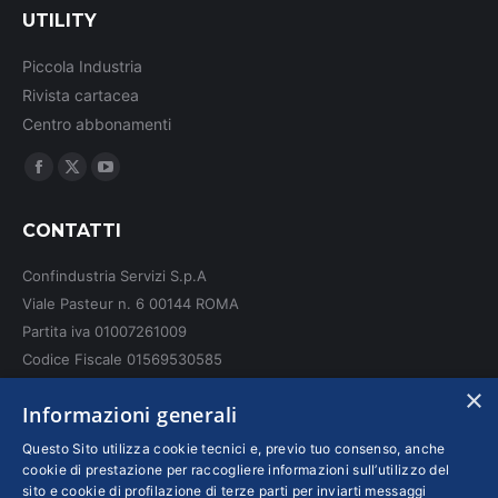
UTILITY
Piccola Industria
Rivista cartacea
Centro abbonamenti
Ci puoi trovare su:
Facebook
X
YouTube
page
page
page
CONTATTI
opens
opens
opens
in
in
in
Confindustria Servizi S.p.A
new
new
new
Viale Pasteur n. 6 00144 ROMA
window
window
window
Partita iva 01007261009
Codice Fiscale 01569530585
N. REA: RM - 6655
×
Informazioni generali
INFO LEGALI
Questo Sito utilizza cookie tecnici e, previo tuo consenso, anche
cookie di prestazione per raccogliere informazioni sull’utilizzo del
sito e cookie di profilazione di terze parti per inviarti messaggi
Colophon editoriali