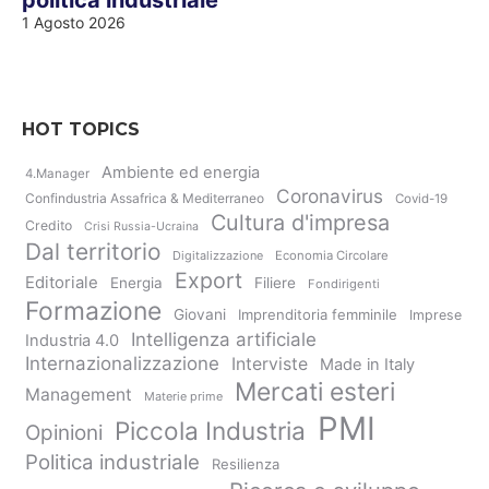
1 Agosto 2026
HOT TOPICS
Ambiente ed energia
4.Manager
Coronavirus
Confindustria Assafrica & Mediterraneo
Covid-19
Cultura d'impresa
Credito
Crisi Russia-Ucraina
Dal territorio
Digitalizzazione
Economia Circolare
Export
Editoriale
Energia
Filiere
Fondirigenti
Formazione
Giovani
Imprenditoria femminile
Imprese
Intelligenza artificiale
Industria 4.0
Internazionalizzazione
Interviste
Made in Italy
Mercati esteri
Management
Materie prime
PMI
Piccola Industria
Opinioni
Politica industriale
Resilienza