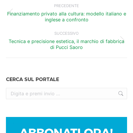
tra
PRECEDENTE
i
Finanziamento privato alla cultura: modello italiano e
Post
inglese a confronto
precedente:
post
SUCCESSIVO
Tecnica e precisione estetica, il marchio di fabbrica
Prossimo
di Pucci Saoro
post:
CERCA SUL PORTALE
Cerca: