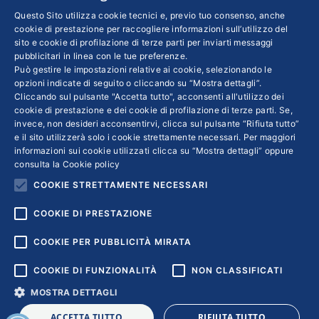
La diminuzione del sostegno economico
Questo Sito utilizza cookie tecnici e, previo tuo consenso, anche
cookie di prestazione per raccogliere informazioni sull’utilizzo del
statale ha spinto negli anni teatri, musei, e
sito e cookie di profilazione di terze parti per inviarti messaggi
luoghi di cultura in genere, ad aprirsi alla
pubblicitari in linea con le tue preferenze.
Può gestire le impostazioni relative ai cookie, selezionando le
filantropia privata. Emergono diversi modelli di
opzioni indicate di seguito o cliccando su “Mostra dettagli”.
controllo da parte dell’amministrazione
Cliccando sul pulsante "Accetta tutto", acconsenti all'utilizzo dei
cookie di prestazione e dei cookie di profilazione di terze parti. Se,
centrale, che in Inghilterra lascia
invece, non desideri acconsentirvi, clicca sul pulsante “Rifiuta tutto”
complessivamente maggiore autonomia. Ciò
e il sito utilizzerà solo i cookie strettamente necessari. Per maggiori
dipende dalle differenze nel quadro giuridico,
informazioni sui cookie utilizzati clicca su “Mostra dettagli” oppure
consulta la
Cookie policy
ma anche dalla tradizione politico-culturale del
COOKIE STRETTAMENTE NECESSARI
paese
COOKIE DI PRESTAZIONE
COOKIE PER PUBBLICITÀ MIRATA
COOKIE DI FUNZIONALITÀ
NON CLASSIFICATI
MOSTRA DETTAGLI
Copyright © 2018 | Confindustria Servizi S.p.a. Partita iva
ACCETTA TUTTO
RIFIUTA TUTTO