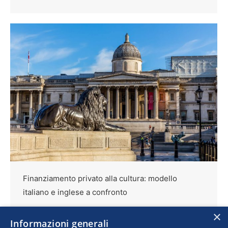
Finanziamento privato alla cultura: modello
italiano e inglese a confronto
Cultura
Di
ANNA PIRRI E MARK THATCHER
×
Informazioni generali
8 Marzo 2024