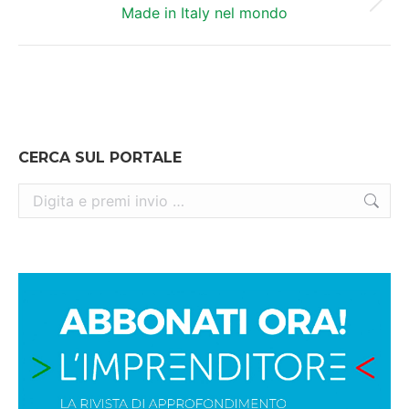
Prossimo
Made in Italy nel mondo
post:
CERCA SUL PORTALE
Cerca: