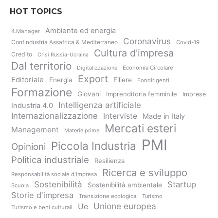
HOT TOPICS
Ambiente ed energia
4.Manager
Coronavirus
Confindustria Assafrica & Mediterraneo
Covid-19
Cultura d'impresa
Credito
Crisi Russia-Ucraina
Dal territorio
Digitalizzazione
Economia Circolare
Export
Editoriale
Energia
Filiere
Fondirigenti
Formazione
Giovani
Imprenditoria femminile
Imprese
Intelligenza artificiale
Industria 4.0
Internazionalizzazione
Interviste
Made in Italy
Mercati esteri
Management
Materie prime
PMI
Piccola Industria
Opinioni
Politica industriale
Resilienza
Ricerca e sviluppo
Responsabilità sociale d'impresa
Sostenibilità
Startup
Sostenibilità ambientale
Scuola
Storie d'impresa
Transizione ecologica
Turismo
Unione europea
Ue
Turismo e beni culturali