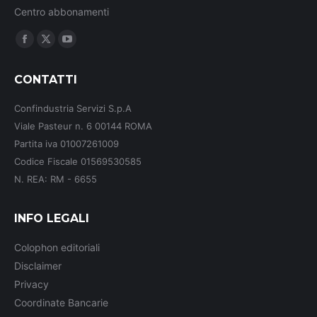
Centro abbonamenti
Ci puoi trovare su:
Facebook
X
YouTube
page
page
page
CONTATTI
opens
opens
opens
in
in
in
Confindustria Servizi S.p.A
new
new
new
Viale Pasteur n. 6 00144 ROMA
window
window
window
Partita iva 01007261009
Codice Fiscale 01569530585
N. REA: RM - 6655
INFO LEGALI
Colophon editoriali
Disclaimer
Privacy
Coordinate Bancarie