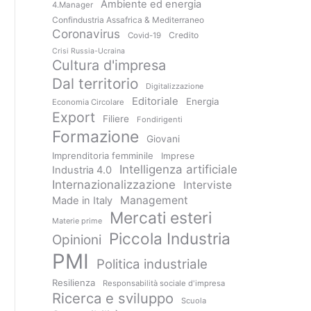
Ambiente ed energia
4.Manager
Confindustria Assafrica & Mediterraneo
Coronavirus
Credito
Covid-19
Crisi Russia-Ucraina
Cultura d'impresa
Dal territorio
Digitalizzazione
Editoriale
Energia
Economia Circolare
Export
Filiere
Fondirigenti
Formazione
Giovani
Imprenditoria femminile
Imprese
Intelligenza artificiale
Industria 4.0
Internazionalizzazione
Interviste
Management
Made in Italy
Mercati esteri
Materie prime
Piccola Industria
Opinioni
PMI
Politica industriale
Resilienza
Responsabilità sociale d'impresa
Ricerca e sviluppo
Scuola