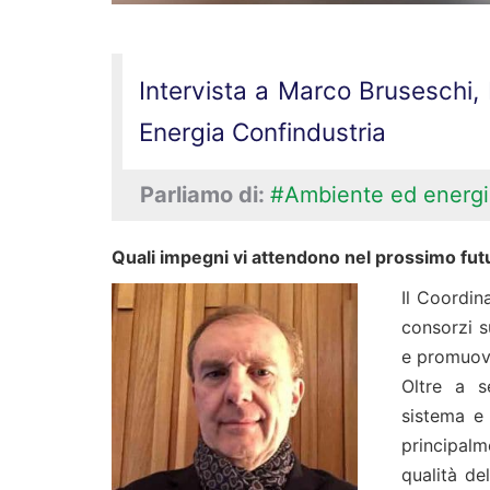
Intervista a Marco Bruseschi,
Energia Confindustria
Parliamo di:
#Ambiente ed energi
Quali impegni vi attendono nel prossimo fut
Il Coordin
consorzi s
e promuove
Oltre a s
sistema e 
principalm
qualità de