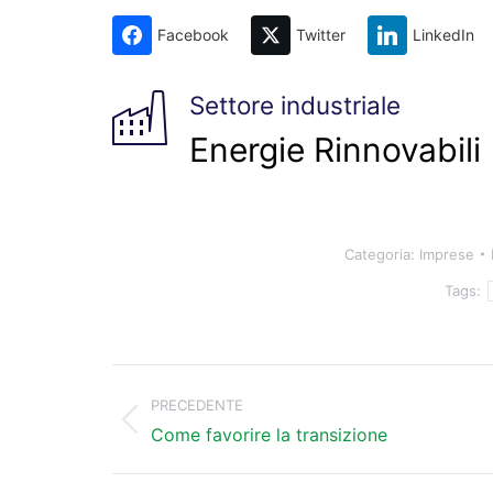
Facebook
Twitter
LinkedIn
Settore industriale
Energie Rinnovabili
Categoria:
Imprese
Tags:
Naviga
tra
PRECEDENTE
Post
i
Come favorire la transizione
precedente:
post