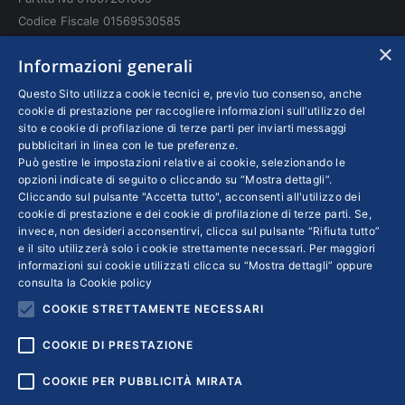
Codice Fiscale 01569530585
N. REA: RM - 6655
×
Informazioni generali
INFO LEGALI
Questo Sito utilizza cookie tecnici e, previo tuo consenso, anche
cookie di prestazione per raccogliere informazioni sull’utilizzo del
sito e cookie di profilazione di terze parti per inviarti messaggi
Colophon editoriali
pubblicitari in linea con le tue preferenze.
Disclaimer
Può gestire le impostazioni relative ai cookie, selezionando le
Privacy
opzioni indicate di seguito o cliccando su “Mostra dettagli”.
Cliccando sul pulsante "Accetta tutto", acconsenti all'utilizzo dei
Coordinate Bancarie
cookie di prestazione e dei cookie di profilazione di terze parti. Se,
invece, non desideri acconsentirvi, clicca sul pulsante “Rifiuta tutto”
e il sito utilizzerà solo i cookie strettamente necessari. Per maggiori
informazioni sui cookie utilizzati clicca su “Mostra dettagli” oppure
consulta la
Cookie policy
COOKIE STRETTAMENTE NECESSARI
COOKIE DI PRESTAZIONE
COOKIE PER PUBBLICITÀ MIRATA