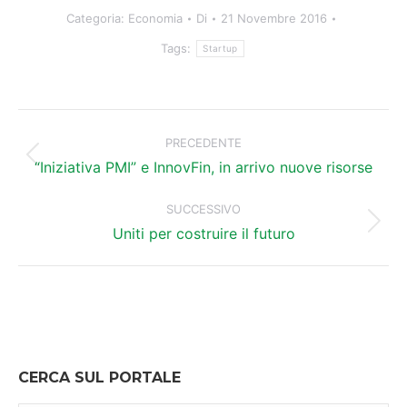
Categoria:
Economia
Di
21 Novembre 2016
Tags:
Startup
Naviga
tra
PRECEDENTE
Post
i
“Iniziativa PMI” e InnovFin, in arrivo nuove risorse
precedente:
post
SUCCESSIVO
Prossimo
Uniti per costruire il futuro
post:
CERCA SUL PORTALE