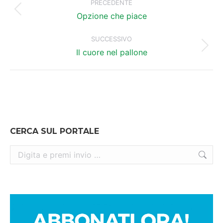
tra
PRECEDENTE
Post
i
Opzione che piace
precedente:
post
SUCCESSIVO
Prossimo
Il cuore nel pallone
post:
CERCA SUL PORTALE
Cerca: