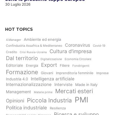
30 Luglio 2026
HOT TOPICS
Ambiente ed energia
4.Manager
Coronavirus
Confindustria Assafrica & Mediterraneo
Covid-19
Cultura d'impresa
Credito
Crisi Russia-Ucraina
Dal territorio
Digitalizzazione
Economia Circolare
Export
Editoriale
Energia
Filiere
Fondirigenti
Formazione
Giovani
Imprenditoria femminile
Imprese
Intelligenza artificiale
Industria 4.0
Internazionalizzazione
Interviste
Made in Italy
Mercati esteri
Management
Materie prime
PMI
Piccola Industria
Opinioni
Politica industriale
Resilienza
Ricerca e sviluppo