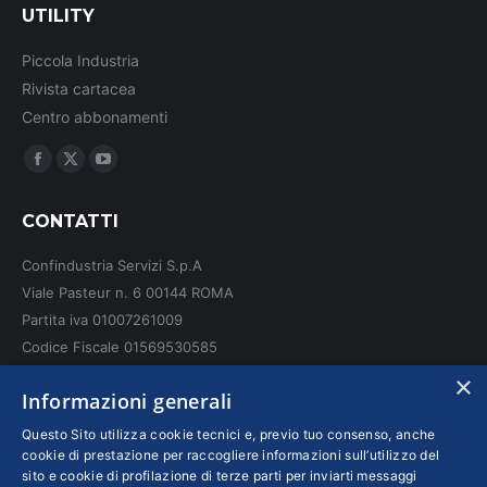
UTILITY
Piccola Industria
Rivista cartacea
Centro abbonamenti
Ci puoi trovare su:
Facebook
X
YouTube
page
page
page
CONTATTI
opens
opens
opens
in
in
in
Confindustria Servizi S.p.A
new
new
new
Viale Pasteur n. 6 00144 ROMA
window
window
window
Partita iva 01007261009
Codice Fiscale 01569530585
N. REA: RM - 6655
×
Informazioni generali
INFO LEGALI
Questo Sito utilizza cookie tecnici e, previo tuo consenso, anche
cookie di prestazione per raccogliere informazioni sull’utilizzo del
sito e cookie di profilazione di terze parti per inviarti messaggi
Colophon editoriali