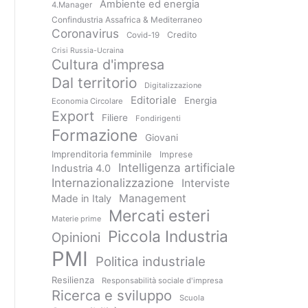
Ambiente ed energia
4.Manager
Confindustria Assafrica & Mediterraneo
Coronavirus
Credito
Covid-19
Crisi Russia-Ucraina
Cultura d'impresa
Dal territorio
Digitalizzazione
Editoriale
Energia
Economia Circolare
Export
Filiere
Fondirigenti
Formazione
Giovani
Imprenditoria femminile
Imprese
Intelligenza artificiale
Industria 4.0
Internazionalizzazione
Interviste
Management
Made in Italy
Mercati esteri
Materie prime
Piccola Industria
Opinioni
PMI
Politica industriale
Resilienza
Responsabilità sociale d'impresa
Ricerca e sviluppo
Scuola