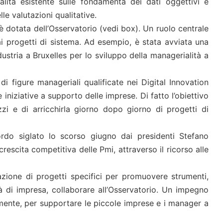
ralità esistente sulle fondamenta dei dati oggettivi e
le valutazioni qualitative.
 dotata dell’Osservatorio (vedi box). Un ruolo centrale
dai progetti di sistema. Ad esempio, è stata avviata una
stria a Bruxelles per lo sviluppo della managerialità a
di figure manageriali qualificate nei Digital Innovation
e iniziative a supporto delle imprese. Di fatto l’obiettivo
zzi e di arricchirla giorno dopo giorno di progetti di
rdo siglato lo scorso giugno dai presidenti Stefano
rescita competitiva delle Pmi, attraverso il ricorso alle
zazione di progetti specifici per promuovere strumenti,
tà di impresa, collaborare all’Osservatorio. Un impegno
mente, per supportare le piccole imprese e i manager a