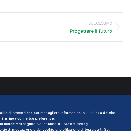
SUCCESSIVO
Prossimo
Progettare il futuro
post:
ATTI
INFO LEGALI
ustria Servizi S.p.A
Colophon editoriali
kie di prestazione per raccogliere informazioni sull’utilizzo del sito
asteur n. 6 00144 ROMA
Disclaimer
ri in linea con le tue preferenze.
ni indicate di seguito o cliccando su “Mostra dettagli”.
 iva 01007261009
Privacy
kie di prestazione e dei cookie di profilazione di terze parti. Se,