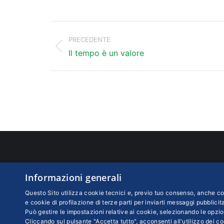
Naviga
tra
PRECEDENTE
Post
i
Il tempo è un valore
precedente:
post
UTILITY
CONT
Informazioni generali
Piccola Industria
Confind
Questo Sito utilizza cookie tecnici e, previo tuo consenso, anche coo
Viale P
Rivista cartacea
e cookie di profilazione di terze parti per inviarti messaggi pubblicita
Può gestire le impostazioni relative ai cookie, selezionando le opzio
Partita
Centro abbonamenti
Cliccando sul pulsante "Accetta tutto", acconsenti all'utilizzo dei coo