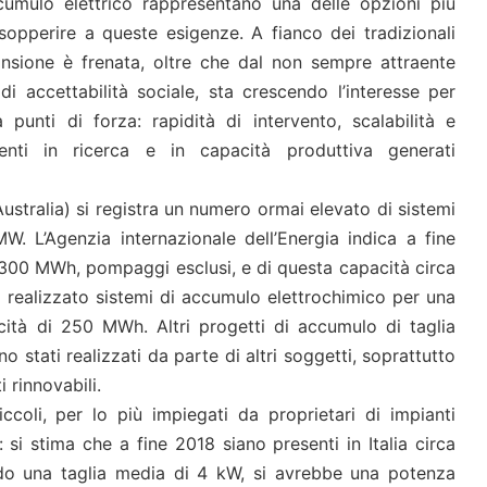
cumulo elettrico rappresentano una delle opzioni più
sopperire a queste esigenze. A fianco dei tradizionali
ansione è frenata, oltre che dal non sempre attraente
di accettabilità sociale, sta crescendo l’interesse per
 punti di forza: rapidità di intervento, scalabilità e
imenti in ricerca e in capacità produttiva generati
Australia) si registra un numero ormai elevato di sistemi
W. L’Agenzia internazionale dell’Energia indica a fine
.300 MWh, pompaggi esclusi, e di questa capacità circa
ha realizzato sistemi di accumulo elettrochimico per una
tà di 250 MWh. Altri progetti di accumulo di taglia
o stati realizzati da parte di altri soggetti, soprattutto
 rinnovabili.
ccoli, per lo più impiegati da proprietari di impianti
si stima che a fine 2018 siano presenti in Italia circa
ndo una taglia media di 4 kW, si avrebbe una potenza