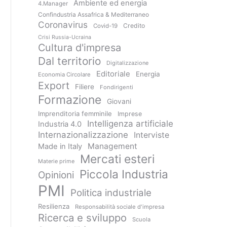
Ambiente ed energia
4.Manager
Confindustria Assafrica & Mediterraneo
Coronavirus
Credito
Covid-19
Crisi Russia-Ucraina
Cultura d'impresa
Dal territorio
Digitalizzazione
Editoriale
Energia
Economia Circolare
Export
Filiere
Fondirigenti
Formazione
Giovani
Imprenditoria femminile
Imprese
Intelligenza artificiale
Industria 4.0
Internazionalizzazione
Interviste
Management
Made in Italy
Mercati esteri
Materie prime
Piccola Industria
Opinioni
PMI
Politica industriale
Resilienza
Responsabilità sociale d'impresa
Ricerca e sviluppo
Scuola