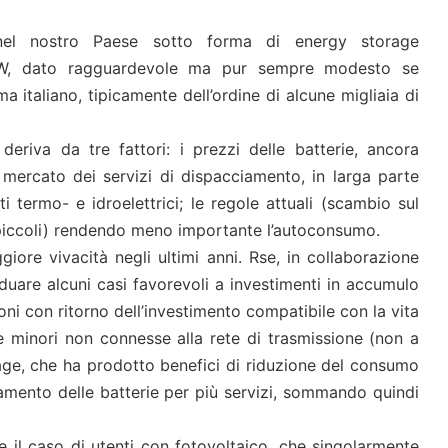
 nel nostro Paese sotto forma di energy storage
 MW, dato ragguardevole ma pur sempre modesto se
a italiano, tipicamente dell’ordine di alcune migliaia di
deriva da tre fattori: i prezzi delle batterie, ancora
l mercato dei servizi di dispacciamento, in larga parte
i termo- e idroelettrici; le regole attuali (scambio sul
-piccoli) rendendo meno importante l’autoconsumo.
ore vivacità negli ultimi anni. Rse, in collaborazione
duare alcuni casi favorevoli a investimenti in accumulo
oni con ritorno dell’investimento compatibile con la vita
ole minori non connesse alla rete di trasmissione (non a
age, che ha prodotto benefici di riduzione del consumo
uttamento delle batterie per più servizi, sommando quindi
 il caso di utenti con fotovoltaico, che singolarmente