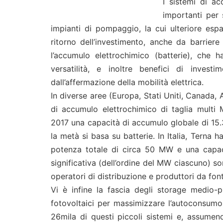
I sistemi di ac
importanti per 
impianti di pompaggio, la cui ulteriore esp
ritorno dell’investimento, anche da barriere 
l’accumulo elettrochimico (batterie), che ha
versatilità, e inoltre benefici di invest
dall’affermazione della mobilità elettrica.
In diverse aree (Europa, Stati Uniti, Canada, 
di accumulo elettrochimico di taglia multi M
2017 una capacità di accumulo globale di 15
la metà si basa su batterie. In Italia, Terna 
potenza totale di circa 50 MW e una capaci
significativa (dell’ordine del MW ciascuno) son
operatori di distribuzione e produttori da fonti
Vi è infine la fascia degli storage medio-pi
fotovoltaici per massimizzare l’autoconsumo: 
26mila di questi piccoli sistemi e, assume