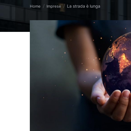
Tu sei qui:
La strada è lunga
Home
Imprese