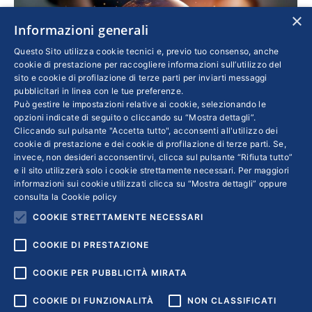
×
Informazioni generali
Questo Sito utilizza cookie tecnici e, previo tuo consenso, anche
cookie di prestazione per raccogliere informazioni sull’utilizzo del
sito e cookie di profilazione di terze parti per inviarti messaggi
pubblicitari in linea con le tue preferenze.
Può gestire le impostazioni relative ai cookie, selezionando le
opzioni indicate di seguito o cliccando su “Mostra dettagli”.
Cliccando sul pulsante "Accetta tutto", acconsenti all'utilizzo dei
cookie di prestazione e dei cookie di profilazione di terze parti. Se,
La strada è lunga
invece, non desideri acconsentirvi, clicca sul pulsante “Rifiuta tutto”
e il sito utilizzerà solo i cookie strettamente necessari. Per maggiori
Imprese
Di
LUIGI MAZZOCCHI
11 Aprile 2019
informazioni sui cookie utilizzati clicca su “Mostra dettagli” oppure
consulta la
Cookie policy
Di Luigi Mazzocchi, Dipartimento Tecnologie
COOKIE STRETTAMENTE NECESSARI
di generazione e materiali Rse
COOKIE DI PRESTAZIONE
COOKIE PER PUBBLICITÀ MIRATA
COOKIE DI FUNZIONALITÀ
NON CLASSIFICATI