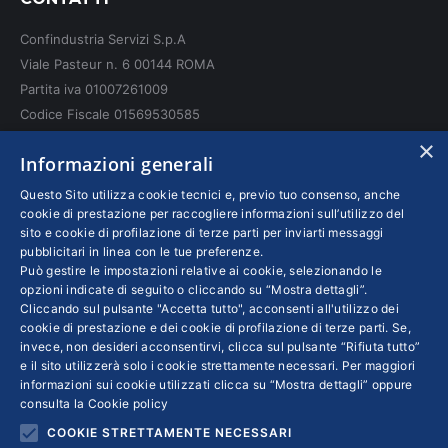
opens
opens
opens
in
in
in
Confindustria Servizi S.p.A
new
new
new
Viale Pasteur n. 6 00144 ROMA
window
window
window
Partita iva 01007261009
Codice Fiscale 01569530585
N. REA: RM - 6655
×
Informazioni generali
INFO LEGALI
Questo Sito utilizza cookie tecnici e, previo tuo consenso, anche
cookie di prestazione per raccogliere informazioni sull’utilizzo del
sito e cookie di profilazione di terze parti per inviarti messaggi
Colophon editoriali
pubblicitari in linea con le tue preferenze.
Disclaimer
Può gestire le impostazioni relative ai cookie, selezionando le
Privacy
opzioni indicate di seguito o cliccando su “Mostra dettagli”.
Cliccando sul pulsante "Accetta tutto", acconsenti all'utilizzo dei
Coordinate Bancarie
cookie di prestazione e dei cookie di profilazione di terze parti. Se,
invece, non desideri acconsentirvi, clicca sul pulsante “Rifiuta tutto”
e il sito utilizzerà solo i cookie strettamente necessari. Per maggiori
informazioni sui cookie utilizzati clicca su “Mostra dettagli” oppure
consulta la
Cookie policy
COOKIE STRETTAMENTE NECESSARI