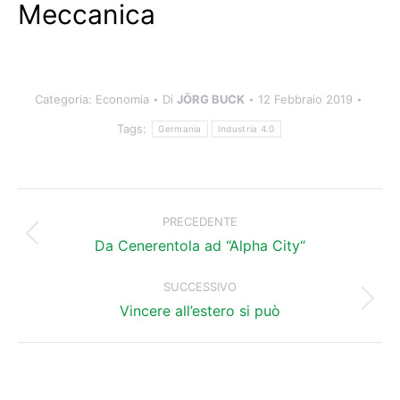
Meccanica
Categoria:
Economia
Di
JÖRG BUCK
12 Febbraio 2019
Tags:
Germania
Industria 4.0
Naviga
tra
PRECEDENTE
Post
i
Da Cenerentola ad “Alpha City“
precedente:
post
SUCCESSIVO
Prossimo
Vincere all’estero si può
post: