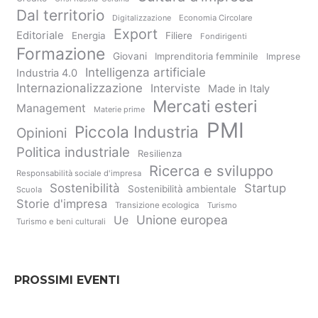
Dal territorio
Digitalizzazione
Economia Circolare
Export
Editoriale
Energia
Filiere
Fondirigenti
Formazione
Giovani
Imprenditoria femminile
Imprese
Intelligenza artificiale
Industria 4.0
Internazionalizzazione
Interviste
Made in Italy
Mercati esteri
Management
Materie prime
PMI
Piccola Industria
Opinioni
Politica industriale
Resilienza
Ricerca e sviluppo
Responsabilità sociale d'impresa
Sostenibilità
Startup
Sostenibilità ambientale
Scuola
Storie d'impresa
Transizione ecologica
Turismo
Unione europea
Ue
Turismo e beni culturali
PROSSIMI EVENTI