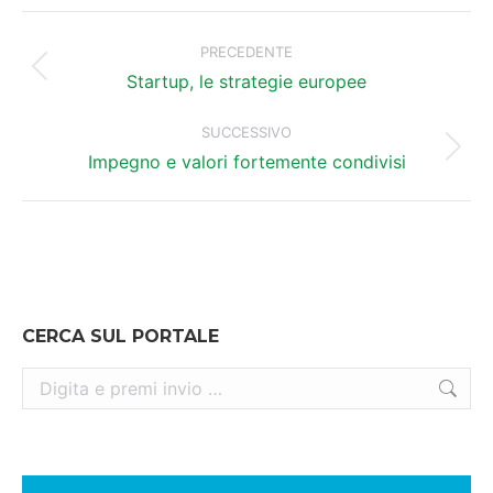
Naviga
tra
PRECEDENTE
Post
i
Startup, le strategie europee
precedente:
post
SUCCESSIVO
Prossimo
Impegno e valori fortemente condivisi
post:
CERCA SUL PORTALE
Cerca: