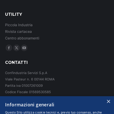
UTILITY
Piccola Industria
Rivista cartacea
Centro abbonamenti
Ci puoi trovare su:
Facebook
X
YouTube
page
page
page
CONTATTI
opens
opens
opens
in
in
in
Confindustria Servizi S.p.A
new
new
new
Viale Pasteur n. 6 00144 ROMA
window
window
window
Partita iva 01007261009
Codice Fiscale 01569530585
N. REA: RM - 6655
×
Informazioni generali
INFO LEGALI
Questo Sito utilizza cookie tecnici e, previo tuo consenso, anche