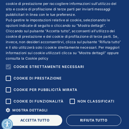
cookie di prestazione per raccogliere informazioni sull’utilizzo del
sito e cookie di profilazione di terze parti per inviarti messaggi
Colophon editoriali
pubblicitari in linea con le tue preferenze.
Disclaimer
Può gestire le impostazioni relative ai cookie, selezionando le
Privacy
opzioni indicate di seguito o cliccando su “Mostra dettagli”.
Cliccando sul pulsante "Accetta tutto", acconsenti all'utilizzo dei
Coordinate Bancarie
cookie di prestazione e dei cookie di profilazione di terze parti. Se,
invece, non desideri acconsentirvi, clicca sul pulsante “Rifiuta tutto”
e il sito utilizzerà solo i cookie strettamente necessari. Per maggiori
informazioni sui cookie utilizzati clicca su “Mostra dettagli” oppure
consulta la
Cookie policy
COOKIE STRETTAMENTE NECESSARI
COOKIE DI PRESTAZIONE
COOKIE PER PUBBLICITÀ MIRATA
COOKIE DI FUNZIONALITÀ
NON CLASSIFICATI
MOSTRA DETTAGLI
Copyright © 2018 | Confindustria Servizi S.p.a. Partita iva
ACCETTA TUTTO
RIFIUTA TUTTO
01007261009