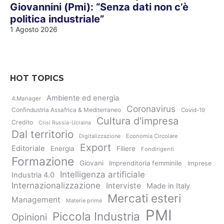
Giovannini (Pmi): “Senza dati non c’è
politica industriale”
1 Agosto 2026
HOT TOPICS
Ambiente ed energia
4.Manager
Coronavirus
Confindustria Assafrica & Mediterraneo
Covid-19
Cultura d'impresa
Credito
Crisi Russia-Ucraina
Dal territorio
Digitalizzazione
Economia Circolare
Export
Editoriale
Energia
Filiere
Fondirigenti
Formazione
Giovani
Imprenditoria femminile
Imprese
Intelligenza artificiale
Industria 4.0
Internazionalizzazione
Interviste
Made in Italy
Mercati esteri
Management
Materie prime
PMI
Piccola Industria
Opinioni