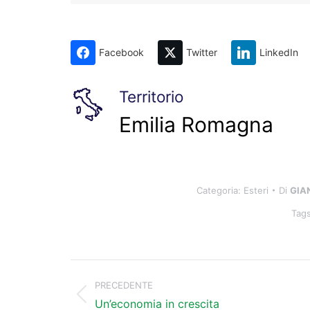
Facebook
Twitter
LinkedIn
Territorio
Emilia Romagna
Categoria:
Esteri
Di
GIA
Tag
Naviga
tra
PRECEDENTE
Post
i
Un’economia in crescita