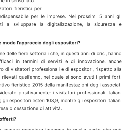
ne in senso lato.
tori fieristici per
dispensabile per le imprese. Nei prossimi 5 anni gli
ti a sviluppare la digitalizzazione, la sicurezza e
he modo l’approccio degli espositori?
e delle fiere settoriali che, in questi anni di crisi, hanno
fficaci in termini di servizi e di innovazione, anche
 di visitatori professionali e di espositori, rispetto alla
rilevati quell’anno, nel quale si sono avuti i primi forti
untivo fieristico 2015 della manifestazioni degli associati
rato positivamente: i visitatori professionali italiani
 gli espositori esteri 103,9, mentre gli espositori italiani
se o cessazione di attività.
offerti?
 un sempre maggiore impegno in quella parte che può