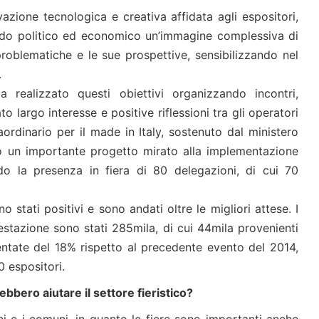
vazione tecnologica e creativa affidata agli espositori,
ndo politico ed economico un’immagine complessiva di
 problematiche e le sue prospettive, sensibilizzando nel
.
 realizzato questi obiettivi organizzando incontri,
o largo interesse e positive riflessioni tra gli operatori
aordinario per il made in Italy, sostenuto dal ministero
to un importante progetto mirato alla implementazione
ando la presenza in fiera di 80 delegazioni, di cui 70
no stati positivi e sono andati oltre le migliori attese. I
ifestazione sono stati 285mila, di cui 44mila provenienti
ntate del 18% rispetto al precedente evento del 2014,
 espositori.
bero aiutare il settore fieristico?
ni e i comuni, in quanto le fiere sono importanti anche