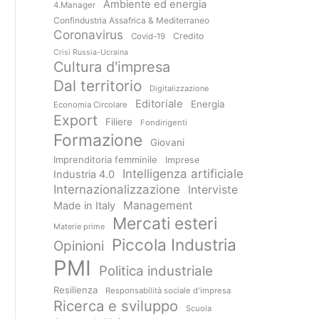
Ambiente ed energia
4.Manager
Confindustria Assafrica & Mediterraneo
Coronavirus
Credito
Covid-19
Crisi Russia-Ucraina
Cultura d'impresa
Dal territorio
Digitalizzazione
Editoriale
Energia
Economia Circolare
Export
Filiere
Fondirigenti
Formazione
Giovani
Imprenditoria femminile
Imprese
Intelligenza artificiale
Industria 4.0
Internazionalizzazione
Interviste
Management
Made in Italy
Mercati esteri
Materie prime
Piccola Industria
Opinioni
PMI
Politica industriale
Resilienza
Responsabilità sociale d'impresa
Ricerca e sviluppo
Scuola