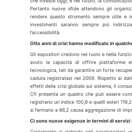
che investe oggi, e nel futuro, la comunicazio
Pertanto nuove sfide attendono gli organizza
rendere questo strumento sempre utile e in
investimenti saranno sempre più indirizza
l’accessibilità.
Otto anni di crisi hanno modificato in qualc
Gli espositori credono nel ruolo e nella funzion
avuto la capacità di offrire piattaforme e
tecnologica, tali da garantire un forte recupero
caduta registratasi nel 2009. Rispetto ai dati 
effetti della crisi globale sul sistema, il cons
Cfi presenta un quadro che può essere conside
registrano un indice 100,8 e quelli esteri 119,2;
si fermano a 86,2 causa aggregazione di impre
Ci sono nuove esigenze in termini di servizi 
Certamente si richiede agli organizzatori