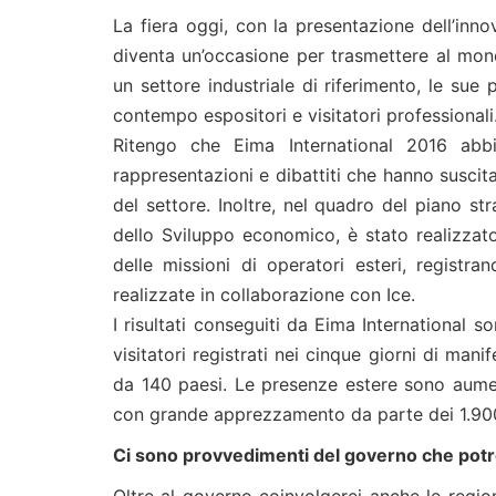
La fiera oggi, con la presentazione dell’inno
diventa un’occasione per trasmettere al mo
un settore industriale di riferimento, le sue
contempo espositori e visitatori professionali
Ritengo che Eima International 2016 abbia
rappresentazioni e dibattiti che hanno suscitat
del settore. Inoltre, nel quadro del piano str
dello Sviluppo economico, è stato realizza
delle missioni di operatori esteri, registr
realizzate in collaborazione con Ice.
I risultati conseguiti da Eima International so
visitatori registrati nei cinque giorni di man
da 140 paesi. Le presenze estere sono aume
con grande apprezzamento da parte dei 1.900
Ci sono provvedimenti del governo che potreb
Oltre al governo coinvolgerei anche le regio