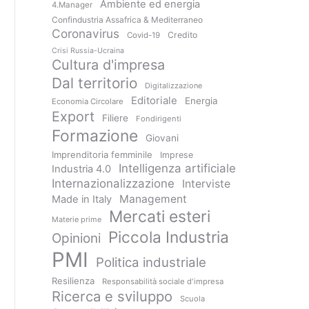
Ambiente ed energia
4.Manager
Confindustria Assafrica & Mediterraneo
Coronavirus
Credito
Covid-19
Crisi Russia-Ucraina
Cultura d'impresa
Dal territorio
Digitalizzazione
Editoriale
Energia
Economia Circolare
Export
Filiere
Fondirigenti
Formazione
Giovani
Imprenditoria femminile
Imprese
Intelligenza artificiale
Industria 4.0
Internazionalizzazione
Interviste
Management
Made in Italy
Mercati esteri
Materie prime
Piccola Industria
Opinioni
PMI
Politica industriale
Resilienza
Responsabilità sociale d'impresa
Ricerca e sviluppo
Scuola