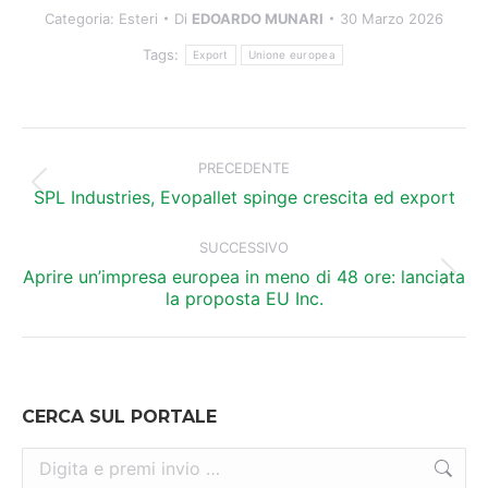
Categoria:
Esteri
Di
EDOARDO MUNARI
30 Marzo 2026
Tags:
Export
Unione europea
Naviga
tra
PRECEDENTE
Post
i
SPL Industries, Evopallet spinge crescita ed export
precedente:
post
SUCCESSIVO
Aprire un’impresa europea in meno di 48 ore: lanciata
Prossimo
la proposta EU Inc.
post:
CERCA SUL PORTALE
Cerca: