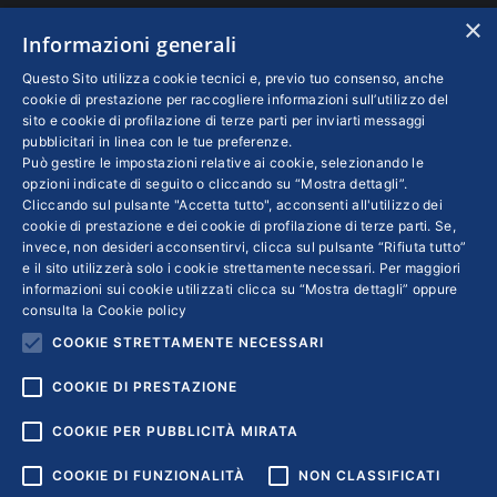
N. REA: RM - 6655
×
Informazioni generali
INFO LEGALI
Questo Sito utilizza cookie tecnici e, previo tuo consenso, anche
cookie di prestazione per raccogliere informazioni sull’utilizzo del
sito e cookie di profilazione di terze parti per inviarti messaggi
Colophon editoriali
pubblicitari in linea con le tue preferenze.
Disclaimer
Può gestire le impostazioni relative ai cookie, selezionando le
Privacy
opzioni indicate di seguito o cliccando su “Mostra dettagli”.
Cliccando sul pulsante "Accetta tutto", acconsenti all'utilizzo dei
Coordinate Bancarie
cookie di prestazione e dei cookie di profilazione di terze parti. Se,
invece, non desideri acconsentirvi, clicca sul pulsante “Rifiuta tutto”
e il sito utilizzerà solo i cookie strettamente necessari. Per maggiori
informazioni sui cookie utilizzati clicca su “Mostra dettagli” oppure
consulta la
Cookie policy
COOKIE STRETTAMENTE NECESSARI
COOKIE DI PRESTAZIONE
COOKIE PER PUBBLICITÀ MIRATA
COOKIE DI FUNZIONALITÀ
NON CLASSIFICATI