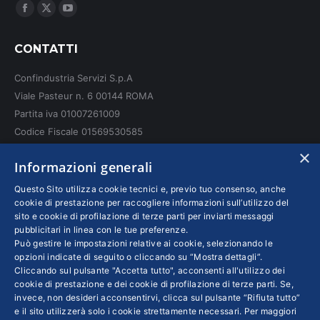
Ci puoi trovare su:
Facebook
X
YouTube
page
page
page
CONTATTI
opens
opens
opens
in
in
in
Confindustria Servizi S.p.A
new
new
new
Viale Pasteur n. 6 00144 ROMA
window
window
window
Partita iva 01007261009
Codice Fiscale 01569530585
N. REA: RM - 6655
×
Informazioni generali
INFO LEGALI
Questo Sito utilizza cookie tecnici e, previo tuo consenso, anche
cookie di prestazione per raccogliere informazioni sull’utilizzo del
sito e cookie di profilazione di terze parti per inviarti messaggi
Colophon editoriali
pubblicitari in linea con le tue preferenze.
Disclaimer
Può gestire le impostazioni relative ai cookie, selezionando le
Privacy
opzioni indicate di seguito o cliccando su “Mostra dettagli”.
Cliccando sul pulsante "Accetta tutto", acconsenti all'utilizzo dei
Coordinate Bancarie
cookie di prestazione e dei cookie di profilazione di terze parti. Se,
invece, non desideri acconsentirvi, clicca sul pulsante “Rifiuta tutto”
e il sito utilizzerà solo i cookie strettamente necessari. Per maggiori