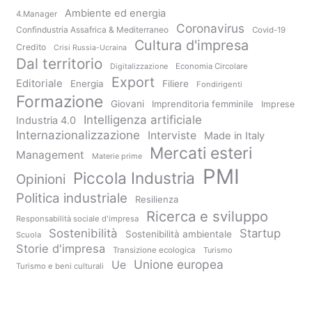
Ambiente ed energia
4.Manager
Coronavirus
Confindustria Assafrica & Mediterraneo
Covid-19
Cultura d'impresa
Credito
Crisi Russia-Ucraina
Dal territorio
Digitalizzazione
Economia Circolare
Export
Editoriale
Energia
Filiere
Fondirigenti
Formazione
Giovani
Imprenditoria femminile
Imprese
Intelligenza artificiale
Industria 4.0
Internazionalizzazione
Interviste
Made in Italy
Mercati esteri
Management
Materie prime
PMI
Piccola Industria
Opinioni
Politica industriale
Resilienza
Ricerca e sviluppo
Responsabilità sociale d'impresa
Sostenibilità
Startup
Sostenibilità ambientale
Scuola
Storie d'impresa
Transizione ecologica
Turismo
Unione europea
Ue
Turismo e beni culturali