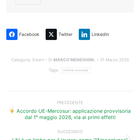
Facebook
Twitter
LinkedIn
Categoria:
Esteri
Di
MARCO MENEGHINI.
31 Marzo 2026
Tags:
Unione europea
Naviga
tra
PRECEDENTE
i
Accordo UE-Mercosur: applicazione provvisoria
Post
dal 1° maggio 2026, via ai primi effetti
precedente:
post
SUCCESSIVO
L’AI è un limbo per il lavoro: come “l’AIpocalypse”