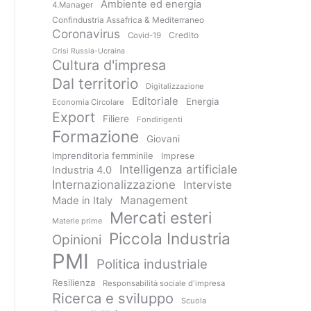
Ambiente ed energia
4.Manager
Confindustria Assafrica & Mediterraneo
Coronavirus
Credito
Covid-19
Crisi Russia-Ucraina
Cultura d'impresa
Dal territorio
Digitalizzazione
Editoriale
Energia
Economia Circolare
Export
Filiere
Fondirigenti
Formazione
Giovani
Imprenditoria femminile
Imprese
Intelligenza artificiale
Industria 4.0
Internazionalizzazione
Interviste
Management
Made in Italy
Mercati esteri
Materie prime
Piccola Industria
Opinioni
PMI
Politica industriale
Resilienza
Responsabilità sociale d'impresa
Ricerca e sviluppo
Scuola