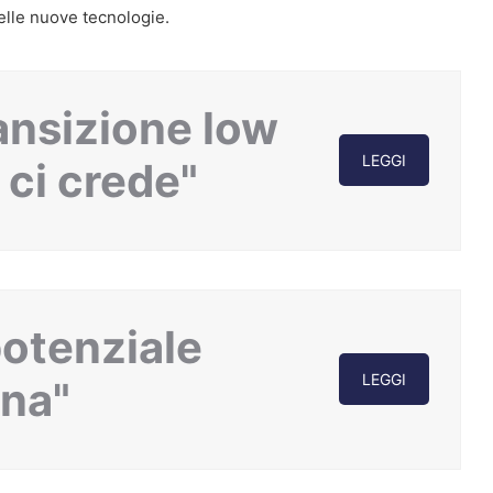
elle nuove tecnologie.
ansizione low
LEGGI
 ci crede"
potenziale
LEGGI
ana"