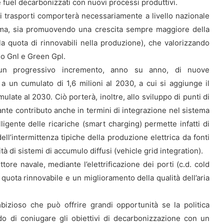
e fuel decarbonizzati con nuovi processi produttivi.
dei trasporti comporterà necessariamente a livello nazionale
mma, sia promuovendo una crescita sempre maggiore della
la quota di rinnovabili nella produzione), che valorizzando
bio Gnl e Green Gpl.
 un progressivo incremento, anno su anno, di nuove
no a un cumulato di 1,6 milioni al 2030, a cui si aggiunge il
mulate al 2030. Ciò porterà, inoltre, allo sviluppo di punti di
rtante contributo anche in termini di integrazione nel sistema
elligente delle ricariche (smart charging) permette infatti di
ell’intermittenza tipiche della produzione elettrica da fonti
alità di sistemi di accumulo diffusi (vehicle grid integration).
ttore navale, mediante l’elettrificazione dei porti (c.d. cold
 quota rinnovabile e un miglioramento della qualità dell’aria
bizioso che può offrire grandi opportunità se la politica
do di coniugare gli obiettivi di decarbonizzazione con un