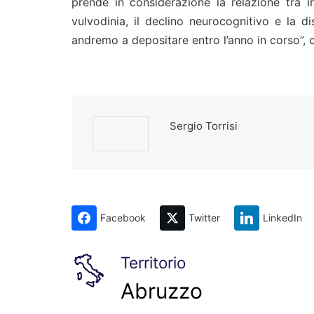
prende in considerazione la relazione tra in
vulvodinia, il declino neurocognitivo e la di
andremo a depositare entro l’anno in corso”, c
Sergio Torrisi
Facebook
Twitter
LinkedIn
Territorio
Abruzzo