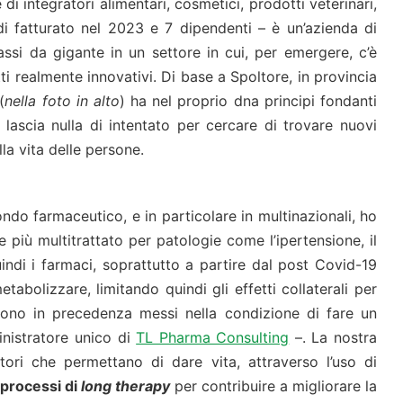
di integratori alimentari, cosmetici, prodotti veterinari,
di fatturato nel 2023 e 7 dipendenti – è un’azienda di
si da gigante in un settore in cui, per emergere, c’è
i realmente innovativi. Di base a Spoltore, in provincia
(
nella foto in alto
) ha nel proprio dna principi fondanti
 lascia nulla di intentato per cercare di trovare nuovi
lla vita delle persone.
do farmaceutico, e in particolare in multinazionali, ho
più multitrattato per patologie come l’ipertensione, il
uindi i farmaci, soprattutto a partire dal post Covid-19
bolizzare, limitando quindi gli effetti collaterali per
ngono in precedenza messi nella condizione di fare un
inistratore unico di
TL Pharma Consulting
–. La nostra
atori che permettano di dare vita, attraverso l’uso di
processi di
long therapy
per contribuire a migliorare la