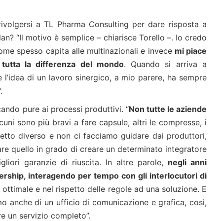
ivolgersi a TL Pharma Consulting per dare risposta a
an? “Il motivo è semplice – chiarisce Torello –. Io credo
me spesso capita alle multinazionali e invece
mi piace
tutta la differenza del mondo
. Quando si arriva a
e l’idea di un lavoro sinergico, a mio parere, ha sempre
.
ndo pure ai processi produttivi. “
Non tutte le aziende
lcuni sono più bravi a fare capsule, altri le compresse, i
cetto diverso e non ci facciamo guidare dai produttori,
are quello in grado di creare un determinato integratore
liori garanzie di riuscita. In altre parole,
negli anni
rship, interagendo per tempo con gli interlocutori di
 ottimale e nel rispetto delle regole ad una soluzione. E
 anche di un ufficio di comunicazione e grafica, così,
e un servizio completo”.