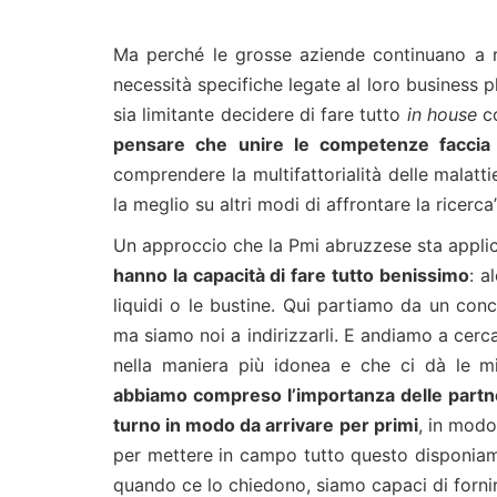
Ma perché le grosse aziende continuano a r
necessità specifiche legate al loro business pl
sia limitante decidere di fare tutto
in house
co
pensare che unire le competenze faccia 
comprendere la multifattorialità delle malatti
la meglio su altri modi di affrontare la ricerca”
Un approccio che la Pmi abruzzese sta applica
hanno la capacità di fare tutto benissimo
: a
liquidi o le bustine. Qui partiamo da un con
ma siamo noi a indirizzarli. E andiamo a cerc
nella maniera più idonea e che ci dà le mig
abbiamo compreso l’importanza delle partne
turno in modo da arrivare per primi
, in modo
per mettere in campo tutto questo disponiamo
quando ce lo chiedono, siamo capaci di fornir