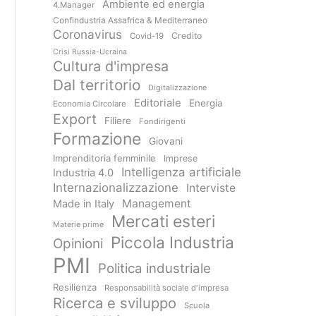
Ambiente ed energia
4.Manager
Confindustria Assafrica & Mediterraneo
Coronavirus
Credito
Covid-19
Crisi Russia-Ucraina
Cultura d'impresa
Dal territorio
Digitalizzazione
Editoriale
Energia
Economia Circolare
Export
Filiere
Fondirigenti
Formazione
Giovani
Imprenditoria femminile
Imprese
Intelligenza artificiale
Industria 4.0
Internazionalizzazione
Interviste
Management
Made in Italy
Mercati esteri
Materie prime
Piccola Industria
Opinioni
PMI
Politica industriale
Resilienza
Responsabilità sociale d'impresa
Ricerca e sviluppo
Scuola