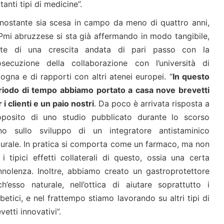
nti tipi di medicine”.
nostante sia scesa in campo da meno di quattro anni,
 Pmi abruzzese si sta già affermando in modo tangibile,
rte di una crescita andata di pari passo con la
osecuzione della collaborazione con l’università di
ogna e di rapporti con altri atenei europei. “
In questo
riodo di tempo abbiamo portato a casa nove brevetti
 i clienti e un paio nostri
. Da poco è arrivata risposta a
oposito di uno studio pubblicato durante lo scorso
no sullo sviluppo di un integratore antistaminico
turale. In pratica si comporta come un farmaco, ma non
i tipici effetti collaterali di questo, ossia una certa
nnolenza. Inoltre, abbiamo creato un gastroprotettore
ch’esso naturale, nell’ottica di aiutare soprattutto i
betici, e nel frattempo stiamo lavorando su altri tipi di
vetti innovativi”.