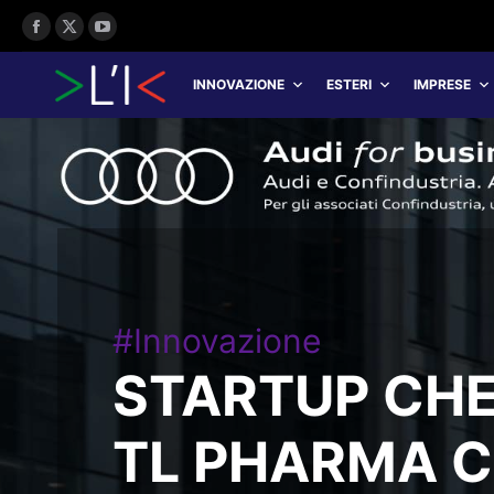
Facebook
X
YouTube
page
page
page
INNOVAZIONE
ESTERI
IMPRESE
opens
opens
opens
in
in
in
new
new
new
window
window
window
#Innovazione
STARTUP CHE
TL PHARMA 