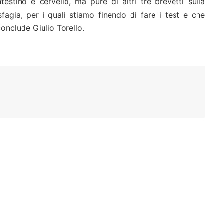
testino e cervello, ma pure di altri tre brevetti sulla
sfagia, per i quali stiamo finendo di fare i test e che
onclude Giulio Torello.