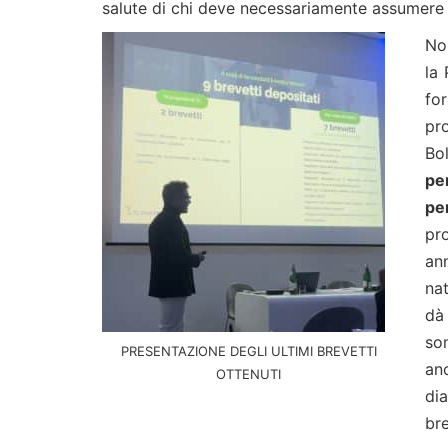
salute di chi deve necessariamente assumere ta
No
la
fo
pr
Bol
pe
per
pr
an
na
dà 
so
PRESENTAZIONE DEGLI ULTIMI BREVETTI
an
OTTENUTI
dia
bre