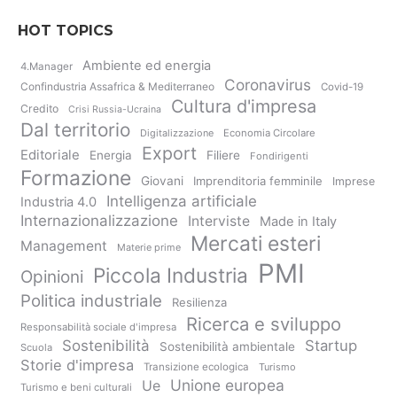
HOT TOPICS
Ambiente ed energia
4.Manager
Coronavirus
Confindustria Assafrica & Mediterraneo
Covid-19
Cultura d'impresa
Credito
Crisi Russia-Ucraina
Dal territorio
Digitalizzazione
Economia Circolare
Export
Editoriale
Energia
Filiere
Fondirigenti
Formazione
Giovani
Imprenditoria femminile
Imprese
Intelligenza artificiale
Industria 4.0
Internazionalizzazione
Interviste
Made in Italy
Mercati esteri
Management
Materie prime
PMI
Piccola Industria
Opinioni
Politica industriale
Resilienza
Ricerca e sviluppo
Responsabilità sociale d'impresa
Sostenibilità
Startup
Sostenibilità ambientale
Scuola
Storie d'impresa
Transizione ecologica
Turismo
Unione europea
Ue
Turismo e beni culturali