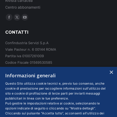
Rivista cartacea
Centro abbonamenti
Ci puoi trovare su:
Facebook
X
YouTube
page
page
page
CONTATTI
opens
opens
opens
in
in
in
Confindustria Servizi S.p.A
new
new
new
Viale Pasteur n. 6 00144 ROMA
window
window
window
Partita iva 01007261009
Codice Fiscale 01569530585
N. REA: RM - 6655
×
Informazioni generali
INFO LEGALI
Questo Sito utilizza cookie tecnici e, previo tuo consenso, anche
cookie di prestazione per raccogliere informazioni sull’utilizzo del
sito e cookie di profilazione di terze parti per inviarti messaggi
Colophon editoriali
pubblicitari in linea con le tue preferenze.
Disclaimer
Può gestire le impostazioni relative ai cookie, selezionando le
Privacy
opzioni indicate di seguito o cliccando su “Mostra dettagli”.
Cliccando sul pulsante "Accetta tutto", acconsenti all'utilizzo dei
Coordinate Bancarie