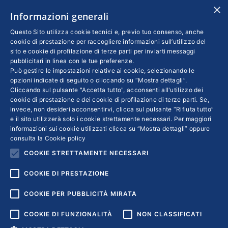
N. REA: RM - 6655
×
Informazioni generali
INFO LEGALI
Questo Sito utilizza cookie tecnici e, previo tuo consenso, anche
cookie di prestazione per raccogliere informazioni sull’utilizzo del
sito e cookie di profilazione di terze parti per inviarti messaggi
Colophon editoriali
pubblicitari in linea con le tue preferenze.
Disclaimer
Può gestire le impostazioni relative ai cookie, selezionando le
Privacy
opzioni indicate di seguito o cliccando su “Mostra dettagli”.
Cliccando sul pulsante "Accetta tutto", acconsenti all'utilizzo dei
Coordinate Bancarie
cookie di prestazione e dei cookie di profilazione di terze parti. Se,
invece, non desideri acconsentirvi, clicca sul pulsante “Rifiuta tutto”
e il sito utilizzerà solo i cookie strettamente necessari. Per maggiori
informazioni sui cookie utilizzati clicca su “Mostra dettagli” oppure
consulta la
Cookie policy
COOKIE STRETTAMENTE NECESSARI
COOKIE DI PRESTAZIONE
COOKIE PER PUBBLICITÀ MIRATA
COOKIE DI FUNZIONALITÀ
NON CLASSIFICATI