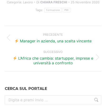
Categoria:
Lavoro
Di
CHIARA FRESCHI
25 Novembre 2020
Tags:
Formazione
PMI
Naviga
tra
PRECEDENTE
Post
i
Manager in azienda, una scelta vincente
precedente:
post
SUCCESSIVO
L’Africa che cambia: startupper, imprese e
Prossimo
università a confronto
post:
CERCA SUL PORTALE
Cerca: